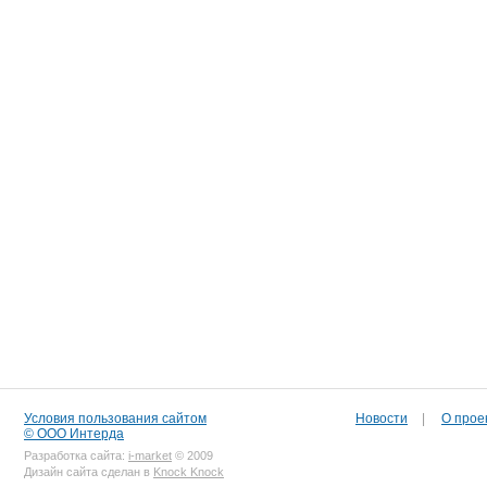
Условия пользования сайтом
Новости
|
О прое
© ООО Интерда
Разработка сайта:
i-market
© 2009
Дизайн сайта сделан в
Knock Knock