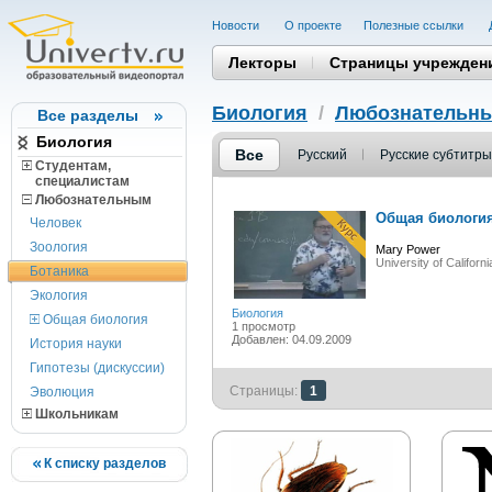
Новости
О проекте
Полезные cсылки
Лекторы
Страницы учрежден
Биология
/
Любознательн
Все разделы
Биология
Все
Русский
Русские субтитры
Студентам,
cпециалистам
Любознательным
Общая биология 
Человек
Зоология
Mary Power
University of Californ
Ботаника
Экология
Биология
Общая биология
1 просмотр
Добавлен: 04.09.2009
История науки
Гипотезы (дискуссии)
Страницы:
1
Эволюция
Школьникам
К списку разделов