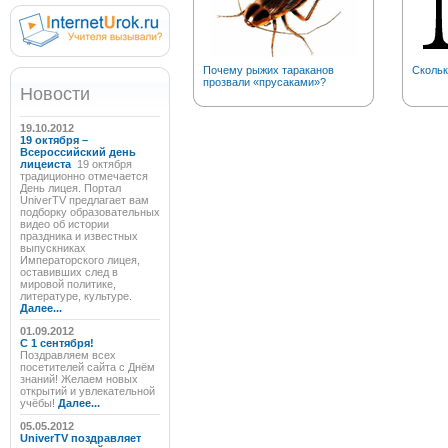
Почему рыжих тараканов
Скольк
прозвали «прусаками»?
Новости
19.10.2012
19 октября –
Всероссийский день
лицеиста
19 октября
традиционно отмечается
День лицея. Портал
UniverTV предлагает вам
подборку образовательных
видео об истории
праздника и известных
выпускниках
Императорского лицея,
оставивших след в
мировой политике,
литературе, культуре.
Далее...
01.09.2012
C 1 сентября!
Поздравляем всех
посетителей сайта с Днём
знаний! Желаем новых
открытий и увлекательной
учёбы!
Далее...
05.05.2012
UniverTV поздравляет