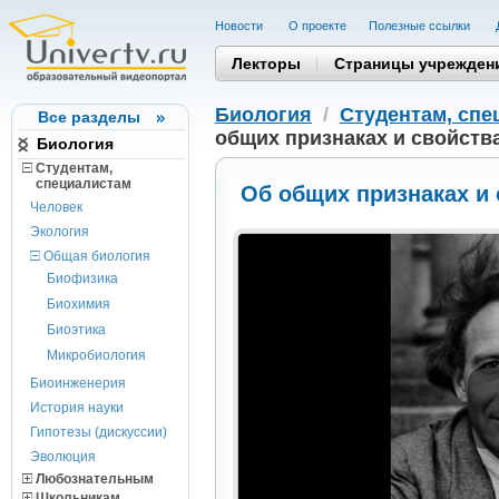
Новости
О проекте
Полезные cсылки
Лекторы
Страницы учрежден
Биология
/
Студентам, cпе
Все разделы
общих признаках и свойств
Биология
Студентам,
cпециалистам
Об общих признаках и 
Человек
Экология
Общая биология
Биофизика
Биохимия
Биоэтика
Микробиология
Биоинженерия
История науки
Гипотезы (дискуссии)
Эволюция
Любознательным
Школьникам