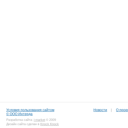
Условия пользования сайтом
Новости
|
О прое
© ООО Интерда
Разработка сайта:
i-market
© 2009
Дизайн сайта сделан в
Knock Knock