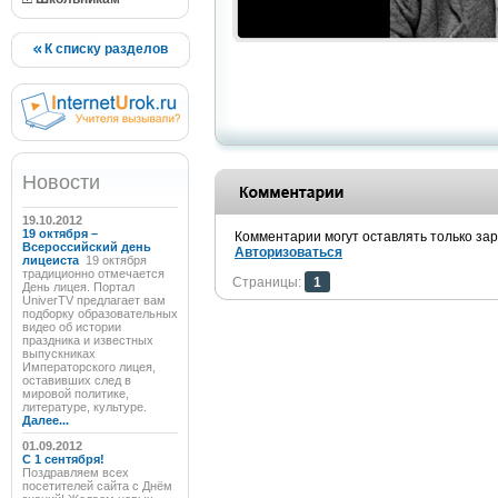
К списку разделов
Новости
19.10.2012
19 октября –
Комментарии могут оставлять только за
Всероссийский день
Авторизоваться
лицеиста
19 октября
традиционно отмечается
Страницы:
1
День лицея. Портал
UniverTV предлагает вам
подборку образовательных
видео об истории
праздника и известных
выпускниках
Императорского лицея,
оставивших след в
мировой политике,
литературе, культуре.
Далее...
01.09.2012
C 1 сентября!
Поздравляем всех
посетителей сайта с Днём