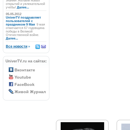
знаний! Желаем новых
открытий и увлекательной
учёбы!
Далее...
05.05.2012
UniverTV поздравляет
пользователей с
праздником 9 Мая
9 мая
отмечается 67 годовщина
победы в Великой
Отечественной войне.
Далее...
Все новости
»
UniverTV.ru на сайтах:
Вконтакте
Youtube
FaceBook
Живой Журнал