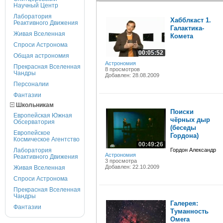
Научный Центр
Лаборатория
Хабблкаст 1.
Реактивного Движения
Галактика-
Живая Вселенная
Комета
Спроси Астронома
00:05:52
Общая астрономия
Астрономия
Прекрасная Вселенная
8 просмотров
Чандры
Добавлен: 28.08.2009
Персоналии
Фантазии
Школьникам
Поиски
Европейская Южная
чёрных дыр
Обсерватория
(беседы
Европейское
Гордона)
Космическое Агентство
00:49:26
Лаборатория
Гордон Александр
Астрономия
Реактивного Движения
3 просмотра
Добавлен: 22.10.2009
Живая Вселенная
Спроси Астронома
Прекрасная Вселенная
Чандры
Галерея:
Фантазии
Туманность
Омега