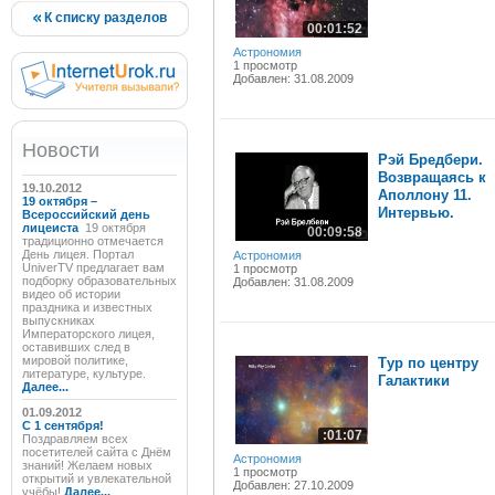
К списку разделов
00:01:52
Астрономия
1 просмотр
Добавлен: 31.08.2009
Новости
Рэй Бредбери.
Возвращаясь к
19.10.2012
Аполлону 11.
19 октября –
Интервью.
Всероссийский день
лицеиста
19 октября
00:09:58
традиционно отмечается
День лицея. Портал
Астрономия
UniverTV предлагает вам
1 просмотр
подборку образовательных
Добавлен: 31.08.2009
видео об истории
праздника и известных
выпускниках
Императорского лицея,
оставивших след в
мировой политике,
Тур по центру
литературе, культуре.
Галактики
Далее...
01.09.2012
C 1 сентября!
:01:07
Поздравляем всех
посетителей сайта с Днём
Астрономия
знаний! Желаем новых
1 просмотр
открытий и увлекательной
Добавлен: 27.10.2009
учёбы!
Далее...