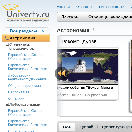
Новости
О проекте
Полезные cсылки
Лекторы
Страницы учрежден
Астрономия
/
Все разделы
Астрономия
Рекомендуем!
Студентам,
cпециалистам
Европейская Южная
Обсерватория
Европейское
Космическое Агентство
Лаборатория
Реактивного Движения
Общая астрономия
ронома
За кулисами события "Вокруг Мира в
Обсерватория
80...
Персоналии
Европейская Южная Обсерватория
Фантазии
Любознательным
Европейская Южная
Обсерватория
Европейское
Космическое Агентство
Все
Русский
Русские субтитры
Спитцеровский