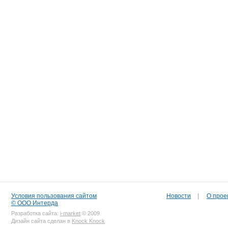
Условия пользования сайтом
Новости
|
О прое
© ООО Интерда
Разработка сайта:
i-market
© 2009
Дизайн сайта сделан в
Knock Knock