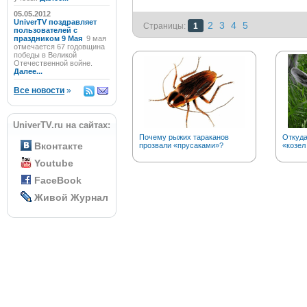
05.05.2012
UniverTV поздравляет
2
3
4
5
Страницы:
1
пользователей с
праздником 9 Мая
9 мая
отмечается 67 годовщина
победы в Великой
Отечественной войне.
Далее...
Все новости
»
UniverTV.ru на сайтах:
Почему рыжих тараканов
Откуд
Вконтакте
прозвали «прусаками»?
«козел
Youtube
FaceBook
Живой Журнал