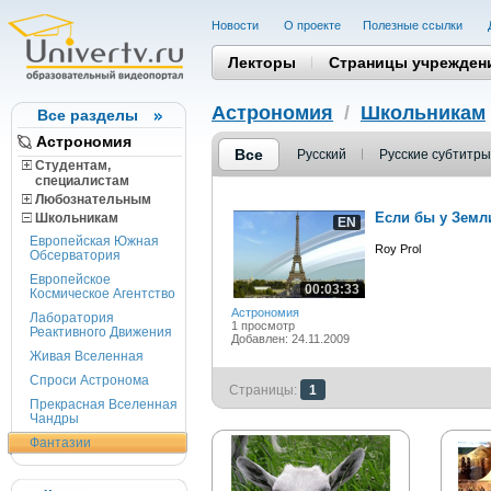
Новости
О проекте
Полезные cсылки
Лекторы
Страницы учрежден
Астрономия
/
Школьникам
Все разделы
Астрономия
Все
Русский
Русские субтитры
Студентам,
cпециалистам
Любознательным
Если бы у Земл
Школьникам
EN
Европейская Южная
Roy Prol
Обсерватория
Европейское
00:03:33
Космическое Агентство
Астрономия
Лаборатория
1 просмотр
Реактивного Движения
Добавлен: 24.11.2009
Живая Вселенная
Спроси Астронома
Страницы:
1
Прекрасная Вселенная
Чандры
Фантазии