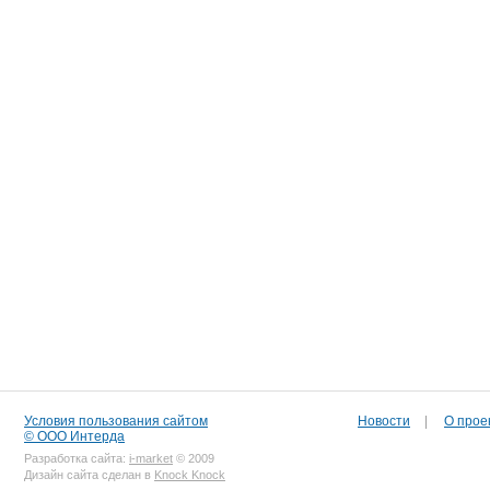
Условия пользования сайтом
Новости
|
О прое
© ООО Интерда
Разработка сайта:
i-market
© 2009
Дизайн сайта сделан в
Knock Knock