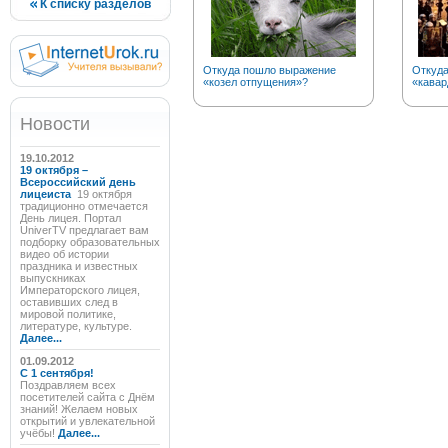
К списку разделов
Откуда пошло выражение
Откуда
«козел отпущения»?
«кавар
Новости
19.10.2012
19 октября –
Всероссийский день
лицеиста
19 октября
традиционно отмечается
День лицея. Портал
UniverTV предлагает вам
подборку образовательных
видео об истории
праздника и известных
выпускниках
Императорского лицея,
оставивших след в
мировой политике,
литературе, культуре.
Далее...
01.09.2012
C 1 сентября!
Поздравляем всех
посетителей сайта с Днём
знаний! Желаем новых
открытий и увлекательной
учёбы!
Далее...