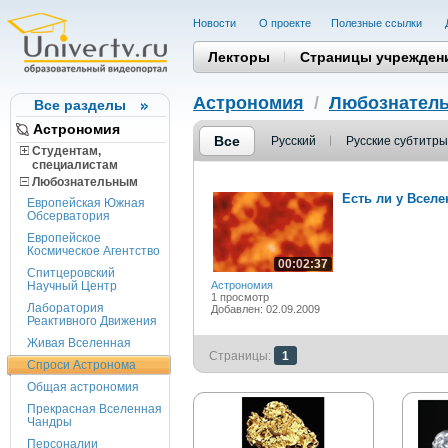
Новости
О проекте
Полезные cсылки
Лекторы
Страницы учрежден
Астрономия
/
Любознател
Все разделы
Астрономия
Все
Русский
Русские субтитры
Студентам,
cпециалистам
Любознательным
Есть ли у Всел
Европейская Южная
Обсерватория
Европейское
Космическое Агентство
00:02:37
Спитцеровский
Научный Центр
Астрономия
1 просмотр
Лаборатория
Добавлен: 02.09.2009
Реактивного Движения
Живая Вселенная
Страницы:
1
Спроси Астронома
Общая астрономия
Прекрасная Вселенная
Чандры
Персоналии