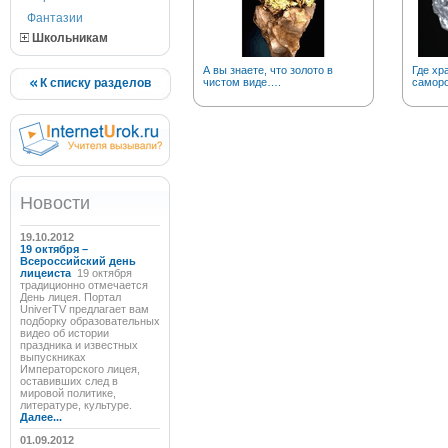
Фантазии
Школьникам
А вы знаете, что золото в
Где хр
К списку разделов
чистом виде….
саморо
Новости
19.10.2012
19 октября –
Всероссийский день
лицеиста
19 октября
традиционно отмечается
День лицея. Портал
UniverTV предлагает вам
подборку образовательных
видео об истории
праздника и известных
выпускниках
Императорского лицея,
оставивших след в
мировой политике,
литературе, культуре.
Далее...
01.09.2012