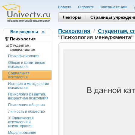
Новости
О проекте
Полезные cсылки
Лекторы
Страницы учрежден
Психология
/
Студентам, c
Все разделы
"Психология менеджмента"
Психология
Студентам,
cпециалистам
Психофизиология
Общая и когнитивная
психология
Социальная
психология
История и методология
психологии
Психология развития,
возрастная психология
Психология общения
Личность и общество
Клиническая
психология и
психотерапия
Моделирование