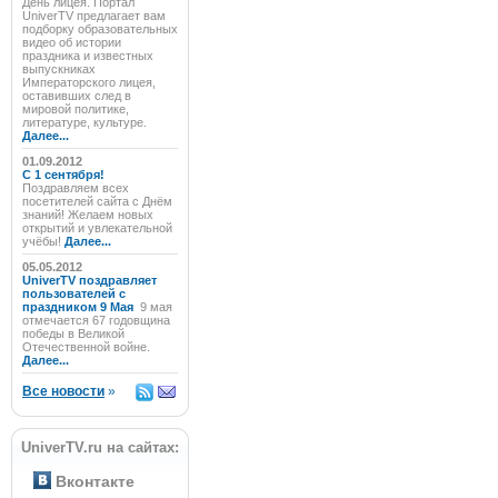
День лицея. Портал
UniverTV предлагает вам
подборку образовательных
видео об истории
праздника и известных
выпускниках
Императорского лицея,
оставивших след в
мировой политике,
литературе, культуре.
Далее...
01.09.2012
C 1 сентября!
Поздравляем всех
посетителей сайта с Днём
знаний! Желаем новых
открытий и увлекательной
учёбы!
Далее...
05.05.2012
UniverTV поздравляет
пользователей с
праздником 9 Мая
9 мая
отмечается 67 годовщина
победы в Великой
Отечественной войне.
Далее...
Все новости
»
UniverTV.ru на сайтах:
Вконтакте