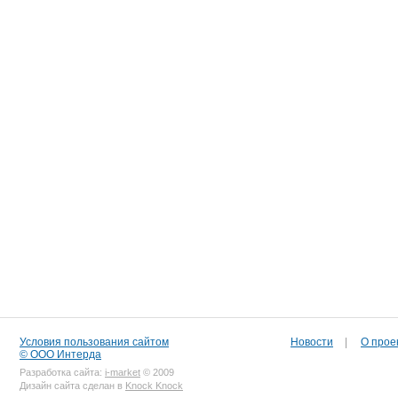
Условия пользования сайтом
Новости
|
О прое
© ООО Интерда
Разработка сайта:
i-market
© 2009
Дизайн сайта сделан в
Knock Knock