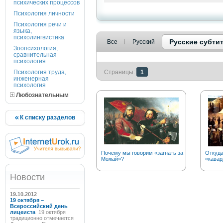
психических процессов
Психология личности
Психология речи и
языка,
психолингвистика
Русские субти
Все
Русский
Зоопсихология,
сравнительная
психология
Психология труда,
Страницы:
1
инженерная
психология
Любознательным
К списку разделов
Почему мы говорим «загнать за
Откуда
Можай»?
«кавар
Новости
19.10.2012
19 октября –
Всероссийский день
лицеиста
19 октября
традиционно отмечается