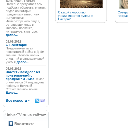
День лицея. Портал
UniverTV предлагает вам
подборку образовательных
видео об истории
С какой скоростью
Соверш
праздника и известных
увеличивается пустыня
геогра
выпускниках
Сахара?
Императорского лицея,
оставивших след в
мировой политике,
литературе, культуре.
Далее...
01.09.2012
C 1 сентября!
Поздравляем всех
посетителей сайта с Днём
знаний! Желаем новых
открытий и увлекательной
учёбы!
Далее...
05.05.2012
UniverTV поздравляет
пользователей с
праздником 9 Мая
9 мая
отмечается 67 годовщина
победы в Великой
Отечественной войне.
Далее...
Все новости
»
UniverTV.ru на сайтах:
Вконтакте