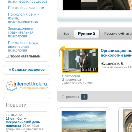
психических процессов
Психология личности
Психология речи и
языка,
психолингвистика
Зоопсихология,
сравнительная
Русский
Все
Русские субтит
психология
Психология труда,
инженерная
психология
Организационны
психологии мен
Любознательным
Журавлёв А. В.
фак-т психологии М
К списку разделов
01:18:18
Психология
2 просмотра
Добавлен: 05.12.2010
Страницы:
1
Новости
19.10.2012
19 октября –
Всероссийский день
лицеиста
19 октября
традиционно отмечается