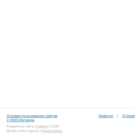
Условия пользования сайтом
Новости
|
О прое
© ООО Интерда
Разработка сайта:
i-market
© 2009
Дизайн сайта сделан в
Knock Knock