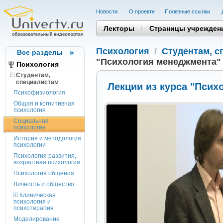
Новости
О проекте
Полезные cсылки
Лекторы
Страницы учрежден
Психология
/
Студентам, c
Все разделы
"Психология менеджмента"
Психология
Студентам,
cпециалистам
Лекции из курса "Пси
Психофизиология
Общая и когнитивная
психология
Социальная
психология
История и методология
психологии
Психология развития,
возрастная психология
Психология общения
Личность и общество
Клиническая
психология и
психотерапия
Моделирование