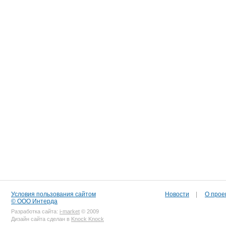
Условия пользования сайтом
Новости
|
О прое
© ООО Интерда
Разработка сайта:
i-market
© 2009
Дизайн сайта сделан в
Knock Knock