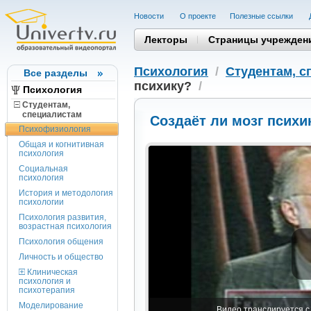
Новости
О проекте
Полезные cсылки
Лекторы
Страницы учрежден
Психология
/
Студентам, c
Все разделы
психику?
/
Психология
Студентам,
cпециалистам
Создаёт ли мозг психи
Психофизиология
Общая и когнитивная
психология
Социальная
психология
История и методология
психологии
Психология развития,
возрастная психология
Психология общения
Личность и общество
Клиническая
психология и
психотерапия
Моделирование
Видео транслируется с 