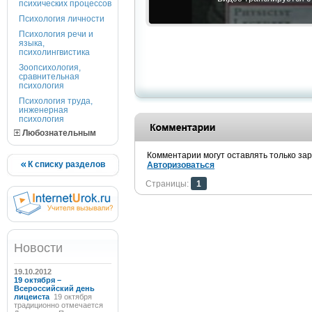
психических процессов
Психология личности
Психология речи и
языка,
психолингвистика
Зоопсихология,
сравнительная
психология
Психология труда,
инженерная
психология
Любознательным
Комментарии могут оставлять только за
К списку разделов
Авторизоваться
Страницы:
1
Новости
19.10.2012
19 октября –
Всероссийский день
лицеиста
19 октября
традиционно отмечается