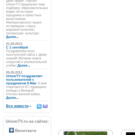
День лицея. Портал
UniverTV предлагает вам
подборку образовательных
видео об истории
праздника и известных
выпускниках
Императорского лицея,
оставивших след в
мировой политике,
литературе, культуре.
Далее...
01.09.2012
C 1 сентября!
Поздравляем всех
посетителей сайта с Днём
знаний! Желаем новых
открытий и увлекательной
учёбы!
Далее...
05.05.2012
UniverTV поздравляет
пользователей с
праздником 9 Мая
9 мая
отмечается 67 годовщина
победы в Великой
Отечественной войне.
Далее...
Все новости
»
UniverTV.ru на сайтах:
Вконтакте