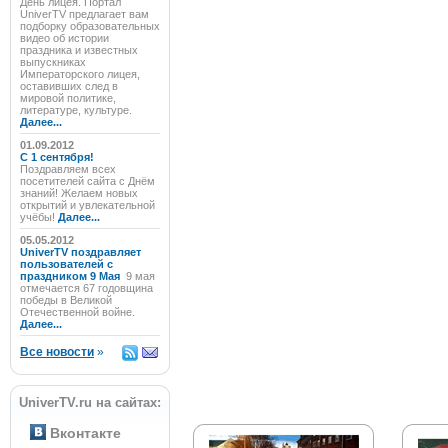
День лицея. Портал
UniverTV предлагает вам
подборку образовательных
видео об истории
праздника и известных
выпускниках
Императорского лицея,
оставивших след в
мировой политике,
литературе, культуре.
Далее...
01.09.2012
C 1 сентября!
Поздравляем всех
посетителей сайта с Днём
знаний! Желаем новых
открытий и увлекательной
учёбы!
Далее...
05.05.2012
UniverTV поздравляет
пользователей с
праздником 9 Мая
9 мая
отмечается 67 годовщина
победы в Великой
Отечественной войне.
Далее...
Все новости
»
UniverTV.ru на сайтах:
Вконтакте