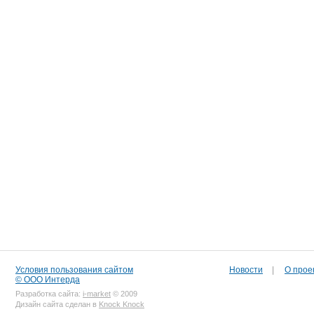
Условия пользования сайтом
Новости
|
О прое
© ООО Интерда
Разработка сайта:
i-market
© 2009
Дизайн сайта сделан в
Knock Knock