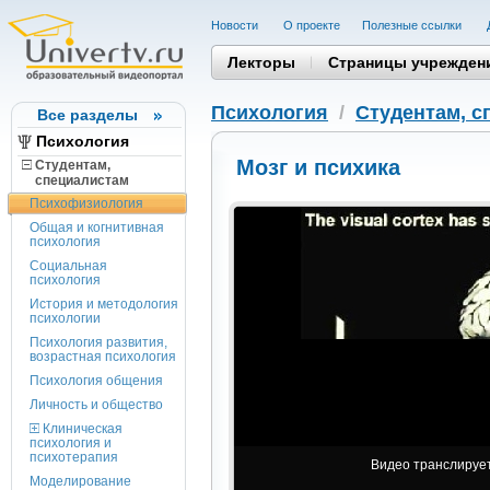
Новости
О проекте
Полезные cсылки
Лекторы
Страницы учрежден
Психология
/
Студентам, c
Все разделы
Психология
Мозг и психика
Студентам,
cпециалистам
Психофизиология
Общая и когнитивная
психология
Социальная
психология
История и методология
психологии
Психология развития,
возрастная психология
Психология общения
Личность и общество
Клиническая
психология и
психотерапия
Видео транслируетс
Моделирование