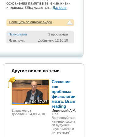
сохранения памяти в течение жизни
индивида. Обсуждаются...
Далее »
Сообщить об ошибке видео
!
Психология
2 просмотра
Язык: рус.
Добавлен: 12.10.10
Другие видео по теме
Сознание
как
проблема
физиологии
мозга. Brain
00:57:27
reading
2 просмотра
Иваницкий А.М.
Добавлен: 24.09.2010
1-ая
Всероссийская
научная школа
"В будущее
наук о мозге и
интеллекте"