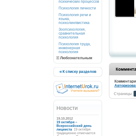
психических процессов
Психология личности
Психология речи и
языка,
психолингвистика
Зоопсихология,
сравнительная
психология
Психология труда,
инженерная
психология
Любознательным
К списку разделов
Комментарии
Авторизова
Страницы:
Новости
19.10.2012
19 октября –
Всероссийский день
лицеиста
19 октября
традиционно отмечается