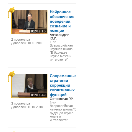
Нейронное
обеспечение
поведения,
сознание и
эмоции
01:02:15
Александров
Ю.И.
2 просмотра
1-ая
Добавлен: 10.10.2010
Всероссийская
научная школа
"В будущее
наук о мозге и
интеллекте"
Современные
стратегии
коррекции
когнитивных
функций
01:03:49
Островская Р.У.
1-ая
3 просмотра
Всероссийская
Добавлен: 11.10.2010
научная школа "В
будущее наук о
мозге и
интеллекте"