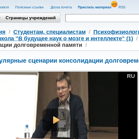
оекте
Полезные cсылки
Доска почета
Прислать материал
RSS
Страницы учреждений
ия
/
Студентам, cпециалистам
/
Психофизиолог
кола "В будущее наук о мозге и интеллекте" (1)
ации долговременной памяти
/
улярные сценарии консолидации долговрем
RU