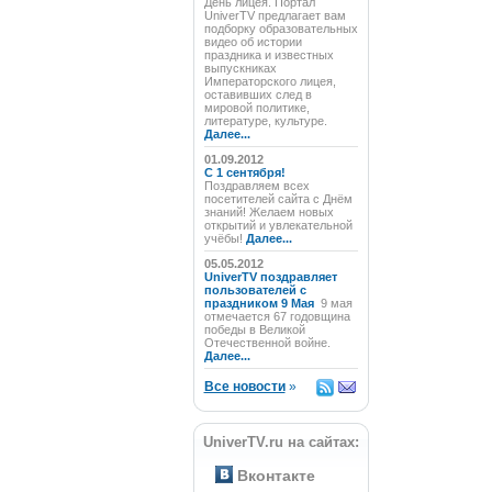
День лицея. Портал
UniverTV предлагает вам
подборку образовательных
видео об истории
праздника и известных
выпускниках
Императорского лицея,
оставивших след в
мировой политике,
литературе, культуре.
Далее...
01.09.2012
C 1 сентября!
Поздравляем всех
посетителей сайта с Днём
знаний! Желаем новых
открытий и увлекательной
учёбы!
Далее...
05.05.2012
UniverTV поздравляет
пользователей с
праздником 9 Мая
9 мая
отмечается 67 годовщина
победы в Великой
Отечественной войне.
Далее...
Все новости
»
UniverTV.ru на сайтах:
Вконтакте