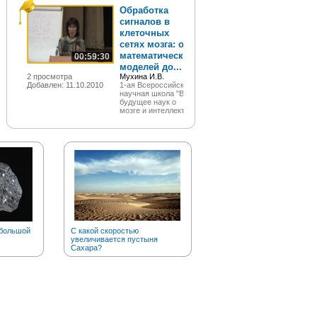
Обработка
сигналов в
клеточных
сетях мозга: от
математических
00:59:30
моделей до...
2 просмотра
Мухина И.В.
Добавлен: 11.10.2010
1-ая Всероссийская
научная школа "В
будущее наук о
мозге и интеллекте"
 большой
С какой скоростью
Откуда пошло выражение
увеличивается пустыня
«козел отпущения»?
Сахара?