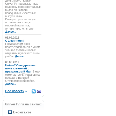
День лицея. Портал
UniverTV предлагает вам
подборку образовательных
видео об истории
праздника и известных
выпускниках
Императорского лицея,
оставивших след в
мировой политике,
литературе, культуре.
Далее...
01.09.2012
C 1 сентября!
Поздравляем всех
посетителей сайта с Днём
знаний! Желаем новых
открытий и увлекательной
учёбы!
Далее...
05.05.2012
UniverTV поздравляет
пользователей с
праздником 9 Мая
9 мая
отмечается 67 годовщина
победы в Великой
Отечественной войне.
Далее...
Все новости
»
UniverTV.ru на сайтах:
Вконтакте