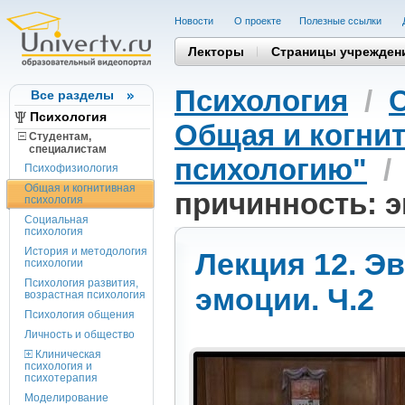
Новости
О проекте
Полезные cсылки
Лекторы
Страницы учрежден
Психология
/
Все разделы
Психология
Общая и когни
Студентам,
cпециалистам
психологию"
Психофизиология
Общая и когнитивная
причинность: э
психология
Социальная
психология
История и методология
Лекция 12. Э
психологии
Психология развития,
эмоции. Ч.2
возрастная психология
Психология общения
Личность и общество
Клиническая
психология и
психотерапия
Моделирование