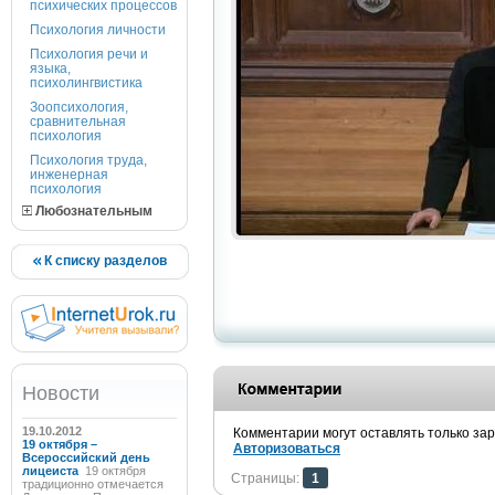
психических процессов
Психология личности
Психология речи и
языка,
психолингвистика
Зоопсихология,
сравнительная
психология
Психология труда,
инженерная
психология
Любознательным
К списку разделов
Новости
19.10.2012
Комментарии могут оставлять только за
19 октября –
Авторизоваться
Всероссийский день
лицеиста
19 октября
Страницы:
1
традиционно отмечается