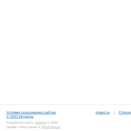
Условия пользования сайтом
Новости
|
О прое
© ООО Интерда
Разработка сайта:
i-market
© 2009
Дизайн сайта сделан в
Knock Knock