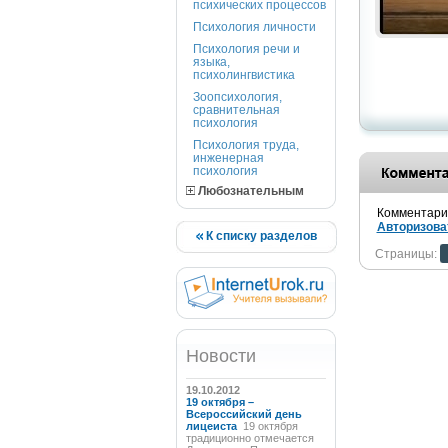
психических процессов
Психология личности
Психология речи и
языка,
психолингвистика
Зоопсихология,
сравнительная
психология
Психология труда,
инженерная
психология
Любознательным
Комментарии
Авторизова
К списку разделов
Страницы:
Новости
19.10.2012
19 октября –
Всероссийский день
лицеиста
19 октября
традиционно отмечается