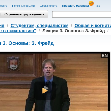
оекте
Полезные cсылки
Доска почета
Прислать материал
RSS
Страницы учреждений
ия
/
Студентам, cпециалистам
/
Общая и когнит
е в психологию"
/
Лекция 3. Основы: З. Фрейд
/
 3. Основы: З. Фрейд
EN