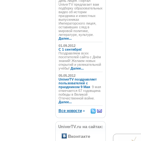
День лицея. Портал
UniverTV предлагает вам
подборку образовательных
видео об истории
праздника и известных
выпускниках
Императорского лицея,
оставивших след в
мировой политике,
литературе, культуре.
Далее...
01.09.2012
C 1 сентября!
Поздравляем всех
посетителей сайта с Днём
знаний! Желаем новых
открытий и увлекательной
учёбы!
Далее...
05.05.2012
UniverTV поздравляет
пользователей с
праздником 9 Мая
9 мая
отмечается 67 годовщина
победы в Великой
Отечественной войне.
Далее...
Все новости
»
UniverTV.ru на сайтах:
Вконтакте