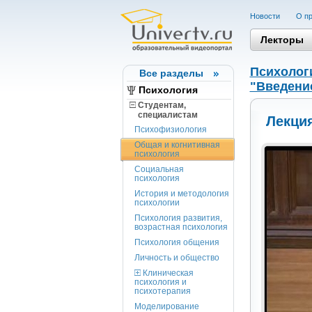
Новости
О пр
Лекторы
Психолог
Все разделы
"Введени
Психология
Студентам,
cпециалистам
Лекция
Психофизиология
Общая и когнитивная
психология
Социальная
психология
История и методология
психологии
Психология развития,
возрастная психология
Психология общения
Личность и общество
Клиническая
психология и
психотерапия
Моделирование