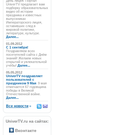
День лицея. Портал
UniverTV предлагает вам
подборку образовательных
видео об истории
праздника и известных
выпускниках
Императорского лицея,
оставивших след в
мировой политике,
литературе, культуре.
Далее...
01.09.2012
C 1 сентября!
Поздравляем всех
посетителей сайта с Днём
знаний! Желаем новых
открытий и увлекательной
учёбы!
Далее...
05.05.2012
UniverTV поздравляет
пользователей с
праздником 9 Мая
9 мая
отмечается 67 годовщина
победы в Великой
Отечественной войне.
Далее...
Все новости
»
UniverTV.ru на сайтах:
Вконтакте