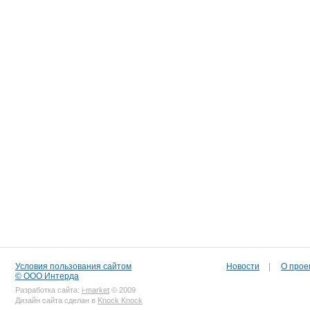
Условия пользования сайтом
Новости
|
О прое
© ООО Интерда
Разработка сайта:
i-market
© 2009
Дизайн сайта сделан в
Knock Knock