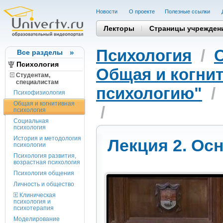
Новости
О проекте
Полезные cсылки
Лекторы
Страницы учрежден
Психология
/
Все разделы
Психология
Общая и когни
Студентам,
cпециалистам
психологию"
Психофизиология
Общая и когнитивная
/
психология
Социальная
психология
История и методология
Лекция 2. Ос
психологии
Психология развития,
возрастная психология
Психология общения
Личность и общество
Клиническая
психология и
психотерапия
Моделирование