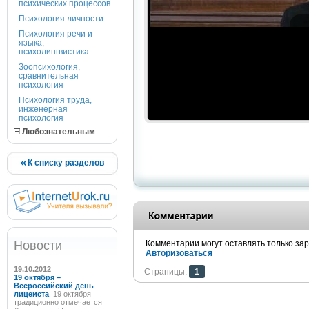
психических процессов
Психология личности
Психология речи и
языка,
психолингвистика
Зоопсихология,
сравнительная
психология
Психология труда,
инженерная
психология
Любознательным
К списку разделов
Новости
Комментарии могут оставлять только за
Авторизоваться
19.10.2012
Страницы:
1
19 октября –
Всероссийский день
лицеиста
19 октября
традиционно отмечается