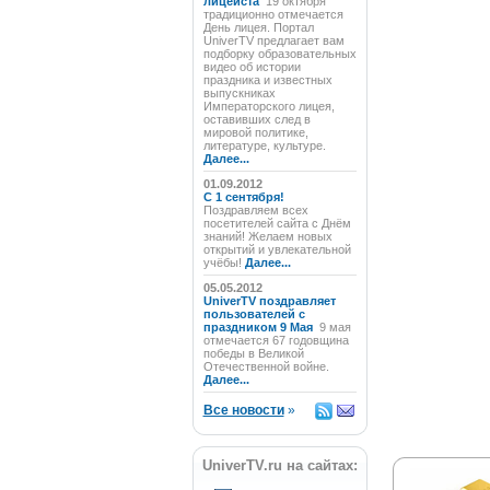
лицеиста
19 октября
традиционно отмечается
День лицея. Портал
UniverTV предлагает вам
подборку образовательных
видео об истории
праздника и известных
выпускниках
Императорского лицея,
оставивших след в
мировой политике,
литературе, культуре.
Далее...
01.09.2012
C 1 сентября!
Поздравляем всех
посетителей сайта с Днём
знаний! Желаем новых
открытий и увлекательной
учёбы!
Далее...
05.05.2012
UniverTV поздравляет
пользователей с
праздником 9 Мая
9 мая
отмечается 67 годовщина
победы в Великой
Отечественной войне.
Далее...
Все новости
»
UniverTV.ru на сайтах: