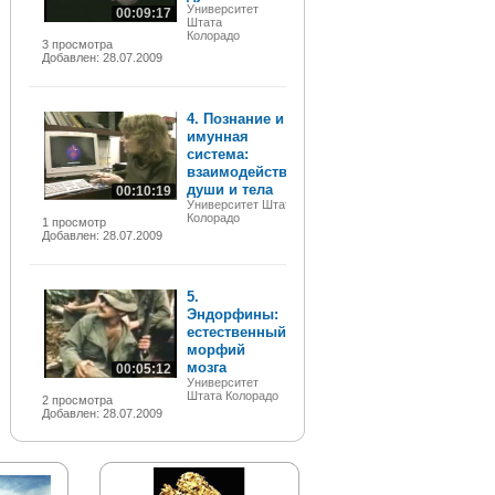
Университет
00:09:17
Штата
Колорадо
3 просмотра
Добавлен: 28.07.2009
4. Познание и
имунная
система:
взаимодействие
души и тела
00:10:19
Университет Штата
Колорадо
1 просмотр
Добавлен: 28.07.2009
5.
Эндорфины:
естественный
морфий
мозга
00:05:12
Университет
Штата Колорадо
2 просмотра
Добавлен: 28.07.2009