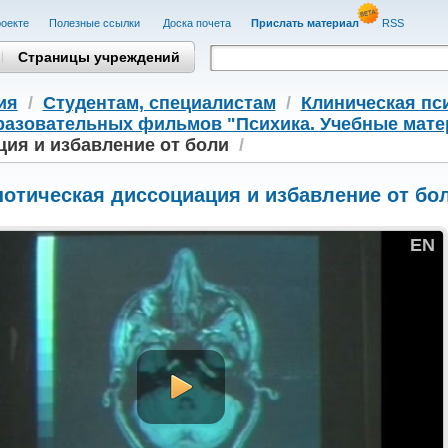
оекте
Полезные cсылки
Доска почета
Прислать материал
RSS
Страницы учреждений
ия
/
Студентам, cпециалистам
/
Клиническая пс
разовательных фильмов "Психика. Учебные мат
ия и избавление от боли
/
нотическая диссоциация и избавление от бо
EN