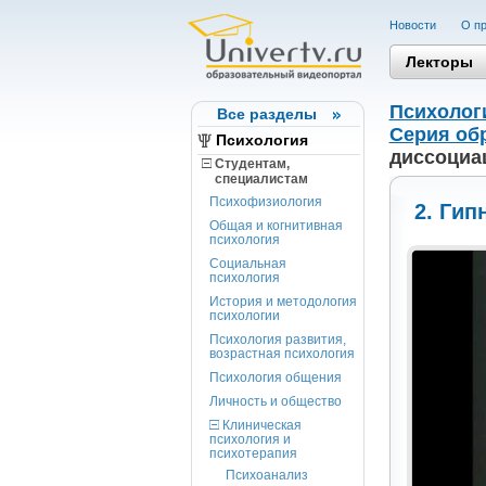
Новости
О пр
Лекторы
Психолог
Все разделы
Серия об
Психология
диссоциац
Студентам,
cпециалистам
Психофизиология
2. Гип
Общая и когнитивная
психология
Социальная
психология
История и методология
психологии
Психология развития,
возрастная психология
Психология общения
Личность и общество
Клиническая
психология и
психотерапия
Психоанализ