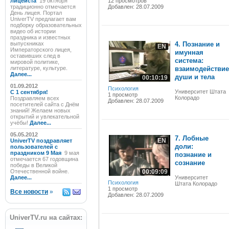
лицеиста
19 октября
12 просмотров
традиционно отмечается
Добавлен: 28.07.2009
День лицея. Портал
UniverTV предлагает вам
подборку образовательных
видео об истории
праздника и известных
выпускниках
4. Познание и
EN
Императорского лицея,
имунная
оставивших след в
система:
мировой политике,
литературе, культуре.
взаимодействие
Далее...
души и тела
00:10:19
01.09.2012
Психология
Университет Штата
C 1 сентября!
1 просмотр
Колорадо
Поздравляем всех
Добавлен: 28.07.2009
посетителей сайта с Днём
знаний! Желаем новых
открытий и увлекательной
учёбы!
Далее...
05.05.2012
7. Лобные
EN
UniverTV поздравляет
доли:
пользователей с
праздником 9 Мая
9 мая
познание и
отмечается 67 годовщина
сознание
победы в Великой
Отечественной войне.
00:09:09
Далее...
Университет
Психология
Штата Колорадо
1 просмотр
Все новости
»
Добавлен: 28.07.2009
UniverTV.ru на сайтах: