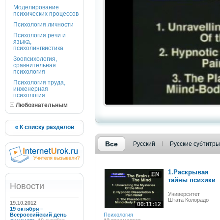
Моделирование
психических процессов
Психология личности
Психология речи и
языка,
психолингвистика
Зоопсихология,
сравнительная
психология
Психология труда,
инженерная
психология
Любознательным
К списку разделов
Все
Русский
Русские субтитры
1.Раскрывая
EN
тайны психики
Новости
Университет
Штата Колорадо
19.10.2012
00:11:12
19 октября –
Всероссийский день
Психология