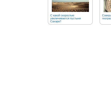
С какой скоростью
Соверш
увеличивается пустыня
геогра
Сахара?