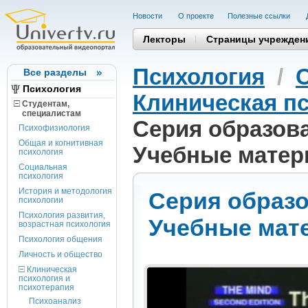
Новости
О проекте
Полезные cсылки
Лекторы
Страницы учрежден
Психология
/
Все разделы
Психология
Клиническая пс
Студентам,
cпециалистам
Серия образов
Психофизиология
Общая и когнитивная
Учебные матер
психология
Социальная
психология
История и методология
Серия образ
психологии
Психология развития,
Учебные мат
возрастная психология
Психология общения
Личность и общество
Клиническая
психология и
психотерапия
Психоанализ