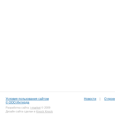
Условия пользования сайтом
Новости
|
О прое
© ООО Интерда
Разработка сайта:
i-market
© 2009
Дизайн сайта сделан в
Knock Knock