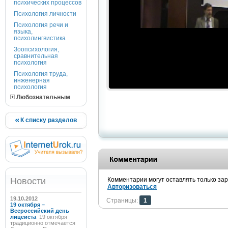
психических процессов
Психология личности
Психология речи и
языка,
психолингвистика
Зоопсихология,
сравнительная
психология
Психология труда,
инженерная
психология
Любознательным
К списку разделов
Новости
Комментарии могут оставлять только за
Авторизоваться
19.10.2012
Страницы:
1
19 октября –
Всероссийский день
лицеиста
19 октября
традиционно отмечается