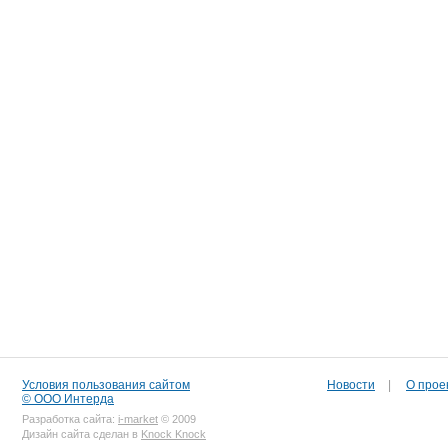
Условия пользования сайтом
Новости
|
О прое
© ООО Интерда
Разработка сайта:
i-market
© 2009
Дизайн сайта сделан в
Knock Knock