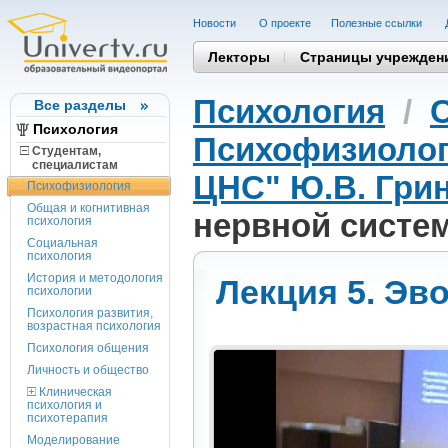
Новости
О проекте
Полезные cсылки
Лекторы
Страницы учрежден
Психология
/
Все разделы
Психология
Психофизиоло
Студентам,
cпециалистам
ЦНС" Ю.В. Гри
Психофизиология
Общая и когнитивная
нервной систе
психология
Социальная
психология
История и методология
Лекция 5. Э
психологии
Психология развития,
возрастная психология
Психология общения
Личность и общество
Клиническая
психология и
психотерапия
Моделирование