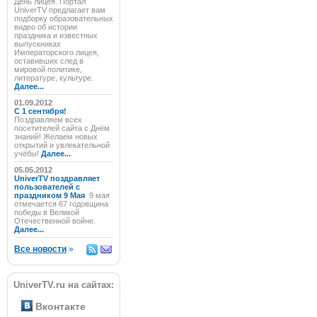
День лицея. Портал
UniverTV предлагает вам
подборку образовательных
видео об истории
праздника и известных
выпускниках
Императорского лицея,
оставивших след в
мировой политике,
литературе, культуре.
Далее...
01.09.2012
C 1 сентября!
Поздравляем всех
посетителей сайта с Днём
знаний! Желаем новых
открытий и увлекательной
учёбы!
Далее...
05.05.2012
UniverTV поздравляет
пользователей с
праздником 9 Мая
9 мая
отмечается 67 годовщина
победы в Великой
Отечественной войне.
Далее...
Все новости
»
UniverTV.ru на сайтах:
Вконтакте