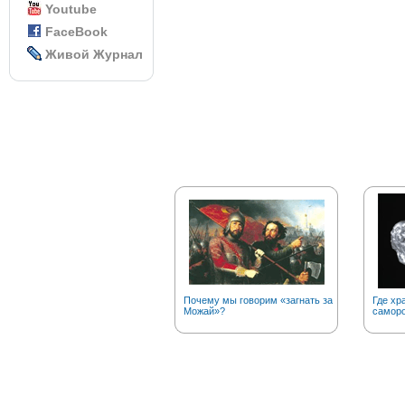
Youtube
FaceBook
Живой Журнал
Почему мы говорим «загнать за
Где хр
Можай»?
саморо