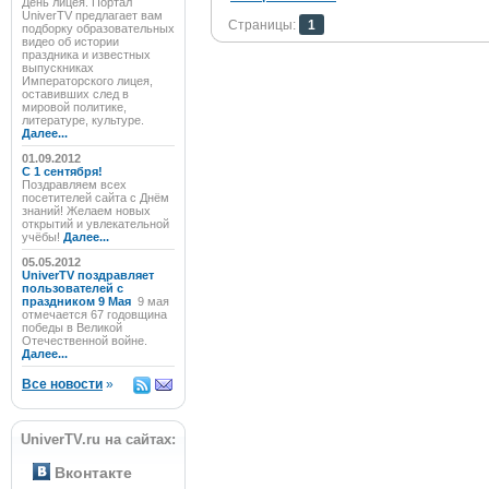
День лицея. Портал
UniverTV предлагает вам
Страницы:
1
подборку образовательных
видео об истории
праздника и известных
выпускниках
Императорского лицея,
оставивших след в
мировой политике,
литературе, культуре.
Далее...
01.09.2012
C 1 сентября!
Поздравляем всех
посетителей сайта с Днём
знаний! Желаем новых
открытий и увлекательной
учёбы!
Далее...
05.05.2012
UniverTV поздравляет
пользователей с
праздником 9 Мая
9 мая
отмечается 67 годовщина
победы в Великой
Отечественной войне.
Далее...
Все новости
»
UniverTV.ru на сайтах:
Вконтакте