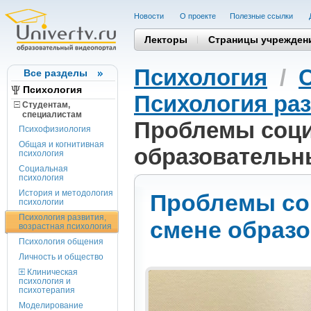
Новости
О проекте
Полезные cсылки
Лекторы
Страницы учрежден
Психология
/
Все разделы
Психология
Психология раз
Студентам,
cпециалистам
Проблемы соци
Психофизиология
Общая и когнитивная
образовательн
психология
Социальная
психология
История и методология
Проблемы со
психологии
Психология развития,
смене образ
возрастная психология
Психология общения
Личность и общество
Клиническая
психология и
психотерапия
Моделирование