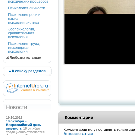
психических процессов
Психология личности
Психология речи и
языка,
психолингвистика
Зоопсихология,
сравнительная
психология
Психология труда,
инженерная
психология
Любознательным
К списку разделов
Новости
19.10.2012
19 октября –
Всероссийский день
лицеиста
19 октября
Комментарии могут оставлять только за
традиционно отмечается
Авторизоваться