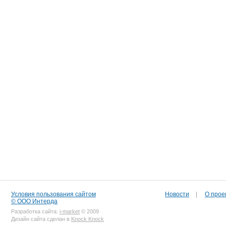
Условия пользования сайтом
Новости
|
О прое
© ООО Интерда
Разработка сайта:
i-market
© 2009
Дизайн сайта сделан в
Knock Knock