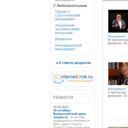
менеджмент
Любознательным
Общий и
стратегический
менеджмент
Управление
человеческими
ресурсами
Менеджмент
Маркетинг
94 просмотра
Добавлен: 06.
Инновационный
менеджмент
К списку разделов
Менеджмент
4 просмотра
Добавлен: 15.
Новости
19.10.2012
19 октября –
Всероссийский день
лицеиста
19 октября
традиционно отмечается
День лицея. Портал
UniverTV предлагает вам