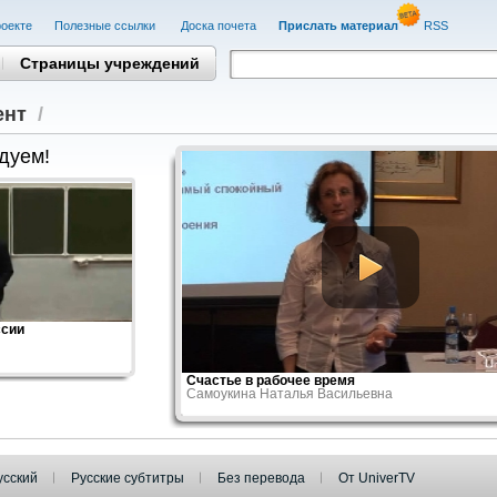
оекте
Полезные cсылки
Доска почета
Прислать материал
RSS
Страницы учреждений
ент
/
дуем!
ссии
Счастье в рабочее время
Самоукина Наталья Васильевна
усский
Русские субтитры
Без перевода
От UniverTV