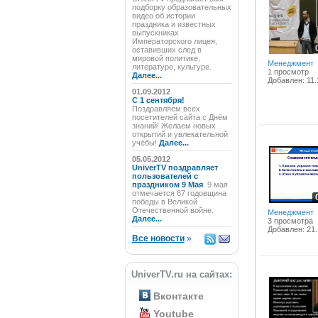
подборку образовательных
видео об истории
праздника и известных
выпускниках
Императорского лицея,
оставивших след в
мировой политике,
Менеджмент
литературе, культуре.
1 просмотр
Далее...
Добавлен: 11.
01.09.2012
C 1 сентября!
Поздравляем всех
посетителей сайта с Днём
знаний! Желаем новых
открытий и увлекательной
учёбы!
Далее...
05.05.2012
UniverTV поздравляет
пользователей с
праздником 9 Мая
9 мая
отмечается 67 годовщина
победы в Великой
Отечественной войне.
Менеджмент
Далее...
3 просмотра
Добавлен: 21.
Все новости
»
UniverTV.ru на сайтах:
Вконтакте
Youtube