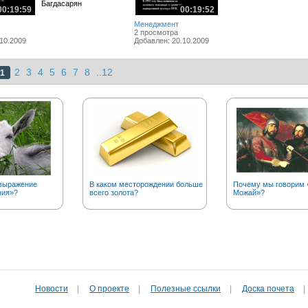
Багдасарян
00:19:59
00:19:52
Менеджмент
2 просмотра
10.2009
Добавлен: 20.10.2009
2
3
4
5
6
7
8
..12
1
выражение
В каком месторождении больше
Почему мы говорим «
ния»?
всего золота?
Можай»?
Новости
|
О проекте
|
Полезные cсылки
|
Доска почета
|