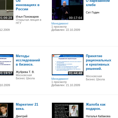
Об
О нарезанном
инновациях в
хлебе
России
Сет Годин
Илья Пономарев
01:06:28
00:17:04
Открытая лекция в
НГУ
Менеджмент
1 просмотр
12.2009
Добавлен: 22.10.2009
Методы
Принятие
исследований
рациональных
в бизнесе.
и креативных
решений.
Жубрева Т. В.
01:19:57
01:44:48
Московская
Московская
Бизнес Школа
Менеджмент
Бизнес Школа
1 просмотр
10.2009
Добавлен: 21.10.2009
Маркетинг 21
Жалоба как
века.
подарок.
Дмитрий
Наталья Кабакова