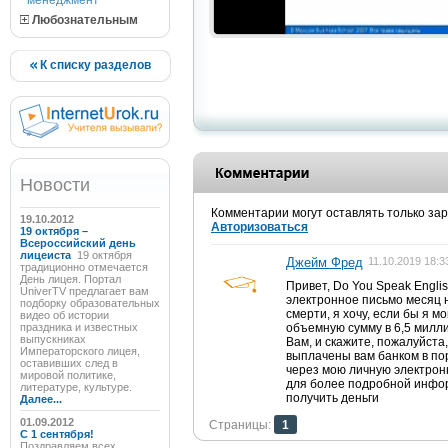
менеджмент
Любознательным
К списку разделов
Новости
Комментарии могут оставлять только за
19.10.2012
Авторизоваться
19 октября –
Всероссийский день
лицеиста
19 октября
Джейм Фред
11.10.2019 18:3
традиционно отмечается
День лицея. Портал
Привет, Do You Speak Engli
UniverTV предлагает вам
электронное письмо месяц н
подборку образовательных
смерти, я хочу, если бы я м
видео об истории
праздника и известных
объемную сумму в 6,5 милли
выпускниках
Вам, и скажите, пожалуйста,
Императорского лицея,
выплачены вам банком в по
оставивших след в
через мою личную электрон
мировой политике,
для более подробной инфо
литературе, культуре.
получить деньги
Далее...
01.09.2012
Страницы:
1
C 1 сентября!
Поздравляем всех