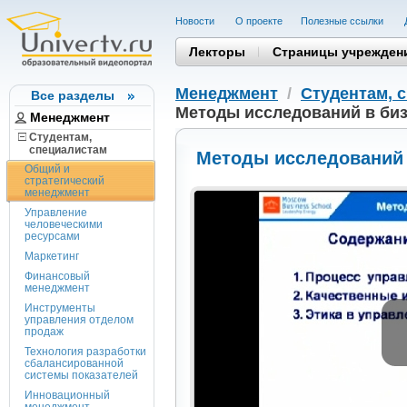
Новости
О проекте
Полезные cсылки
Лекторы
Страницы учрежден
Менеджмент
/
Студентам, 
Все разделы
Методы исследований в биз
Менеджмент
Студентам,
cпециалистам
Методы исследований 
Общий и
стратегический
менеджмент
Управление
человеческими
ресурсами
Маркетинг
Финансовый
менеджмент
Инструменты
управления отделом
продаж
Технология разработки
сбалансированной
системы показателей
Инновационный