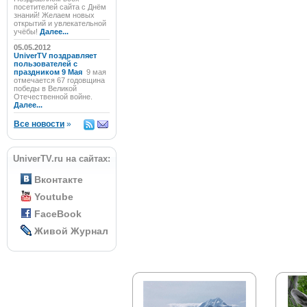
посетителей сайта с Днём
знаний! Желаем новых
открытий и увлекательной
учёбы!
Далее...
05.05.2012
UniverTV поздравляет
пользователей с
праздником 9 Мая
9 мая
отмечается 67 годовщина
победы в Великой
Отечественной войне.
Далее...
Все новости
»
UniverTV.ru на сайтах:
Вконтакте
Youtube
FaceBook
Живой Журнал