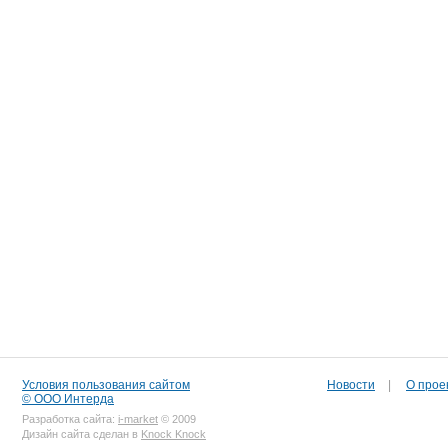
Условия пользования сайтом
Новости
|
О прое
© ООО Интерда
Разработка сайта:
i-market
© 2009
Дизайн сайта сделан в
Knock Knock