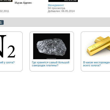
00:16:00
01:15:30
Ицхак Адизес
Менеджмент
94 просмотра
02.2011
Добавлен: 06.05.2014
1
ий у азота?
Где хранится самый большой
В каком месторожде
самородок платины?
всего золота?