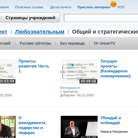
оекте
Полезные cсылки
Доска почета
Прислать материал
RSS
Страницы учреждений
ент
/
Любознательным
/
Общий и стратегическ
усский
Русские субтитры
Без перевода
От UniverTV
Проекты
Текущие
развития.Часть
проекты
1.
(Календарное
планирование).
00:03:59
00:09:58
Менеджмент
1 просмотр
10.2009
Добавлен: 09.10.2009
О
Убеждай и
менеджменте,
побеждай
лидерстве и
Никита Непряхин
лидерах