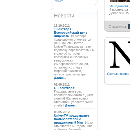
Менеджмент
4 просмотра
Добавлен: 15.
Новости
19.10.2012
Страницы:
19 октября –
Всероссийский день
лицеиста
19 октября
традиционно отмечается
День лицея. Портал
UniverTV предлагает вам
подборку образовательных
видео об истории
праздника и известных
выпускниках
Императорского лицея,
оставивших след в
мировой политике,
Сколько назван
литературе, культуре.
Далее...
01.09.2012
C 1 сентября!
Поздравляем всех
посетителей сайта с Днём
знаний! Желаем новых
открытий и увлекательной
учёбы!
Далее...
05.05.2012
UniverTV поздравляет
пользователей с
праздником 9 Мая
9 мая
отмечается 67 годовщина
победы в Великой