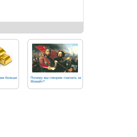
нии больше
Почему мы говорим «загнать за
Сколько на планете полюс
Можай»?
холода?