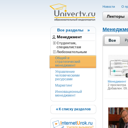
Новости
О пр
Лекторы
Менеджм
Все разделы
Менеджмент
Все
Р
Студентам,
cпециалистам
Любознательным
Общий и
стратегический
менеджмент
Управление
человеческими
ресурсами
Менеджмент
2 просмотра
Маркетинг
Добавлен: 09.
Инновационный
менеджмент
К списку разделов