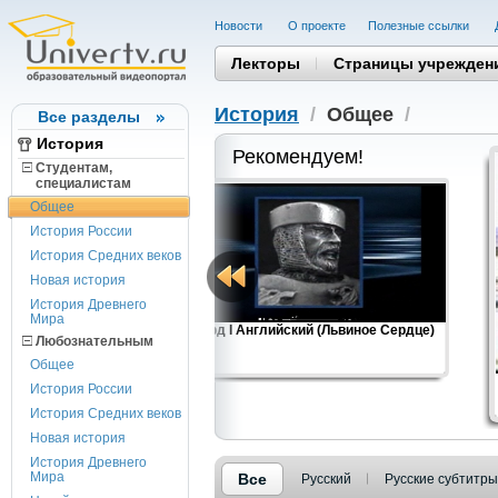
Новости
О проекте
Полезные cсылки
Лекторы
Страницы учрежден
История
/
Общее
/
Все разделы
История
Рекомендуем!
Студентам,
cпециалистам
Общее
История России
История Средних веков
Новая история
История Древнего
Мира
Ричард I Английский (Львиное Сердце)
Любознательным
Общее
История России
История Средних веков
Новая история
История Древнего
Мира
Все
Русский
Русские субтитры