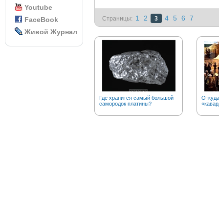
Youtube
1
2
4
5
6
7
Страницы:
3
FaceBook
Живой Журнал
Где хранится самый большой
Откуда
самородок платины?
«кавар