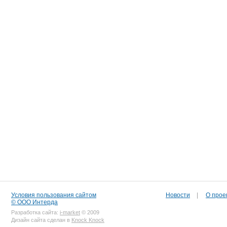
Условия пользования сайтом
Новости
|
О прое
© ООО Интерда
Разработка сайта:
i-market
© 2009
Дизайн сайта сделан в
Knock Knock