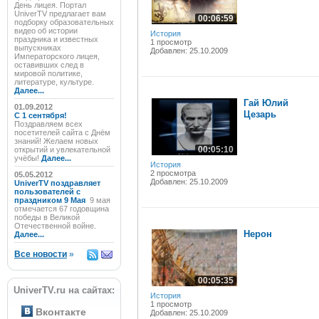
День лицея. Портал
UniverTV предлагает вам
00:06:59
подборку образовательных
видео об истории
История
праздника и известных
1 просмотр
выпускниках
Добавлен: 25.10.2009
Императорского лицея,
оставивших след в
мировой политике,
литературе, культуре.
Далее...
Гай Юлий
01.09.2012
Цезарь
C 1 сентября!
Поздравляем всех
посетителей сайта с Днём
знаний! Желаем новых
00:05:10
открытий и увлекательной
учёбы!
Далее...
История
2 просмотра
05.05.2012
Добавлен: 25.10.2009
UniverTV поздравляет
пользователей с
праздником 9 Мая
9 мая
отмечается 67 годовщина
победы в Великой
Отечественной войне.
Нерон
Далее...
Все новости
»
00:05:35
UniverTV.ru на сайтах:
История
1 просмотр
Вконтакте
Добавлен: 25.10.2009