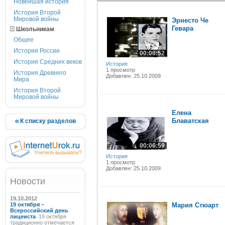
Новейшая история
История Второй
Мировой войны
Эрнесто Че
Гевара
Школьникам
Общее
История России
00:06:52
История Средних веков
История
1 просмотр
История Древнего
Добавлен: 25.10.2009
Мира
История Второй
Мировой войны
Елена
Блаватская
К списку разделов
00:06:59
История
1 просмотр
Добавлен: 25.10.2009
Новости
19.10.2012
19 октября –
Мария Стюарт
Всероссийский день
лицеиста
19 октября
традиционно отмечается