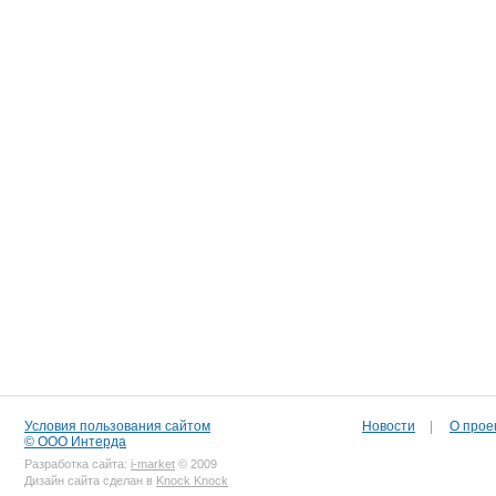
Условия пользования сайтом
Новости
|
О прое
© ООО Интерда
Разработка сайта:
i-market
© 2009
Дизайн сайта сделан в
Knock Knock