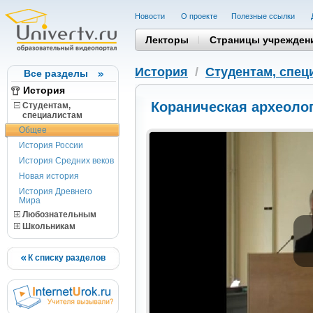
Новости
О проекте
Полезные cсылки
Лекторы
Страницы учрежден
История
/
Студентам, cпец
Все разделы
История
Кораническая археоло
Студентам,
cпециалистам
Общее
История России
История Средних веков
Новая история
История Древнего
Мира
Любознательным
Школьникам
К списку разделов