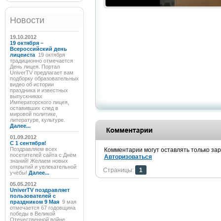
Новости
19.10.2012
19 октября –
Всероссийский день
лицеиста
19 октября
традиционно отмечается
День лицея. Портал
UniverTV предлагает вам
подборку образовательных
видео об истории
праздника и известных
выпускниках
Императорского лицея,
оставивших след в
мировой политике,
литературе, культуре.
Далее...
01.09.2012
C 1 сентября!
Поздравляем всех
Комментарии могут оставлять только за
посетителей сайта с Днём
Авторизоваться
знаний! Желаем новых
открытий и увлекательной
Страницы:
1
учёбы!
Далее...
05.05.2012
UniverTV поздравляет
пользователей с
праздником 9 Мая
9 мая
отмечается 67 годовщина
победы в Великой
Отечественной войне.