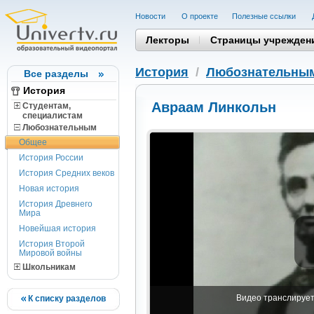
Новости
О проекте
Полезные cсылки
Лекторы
Страницы учрежден
История
/
Любознательны
Все разделы
История
Авраам Линкольн
Студентам,
cпециалистам
Любознательным
Общее
История России
История Средних веков
Новая история
История Древнего
Мира
Новейшая история
История Второй
Мировой войны
Школьникам
Видео транслируетс
К списку разделов