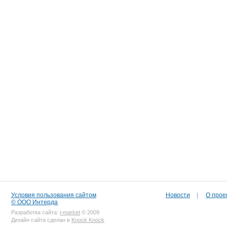
Условия пользования сайтом
Новости
|
О прое
© ООО Интерда
Разработка сайта:
i-market
© 2009
Дизайн сайта сделан в
Knock Knock