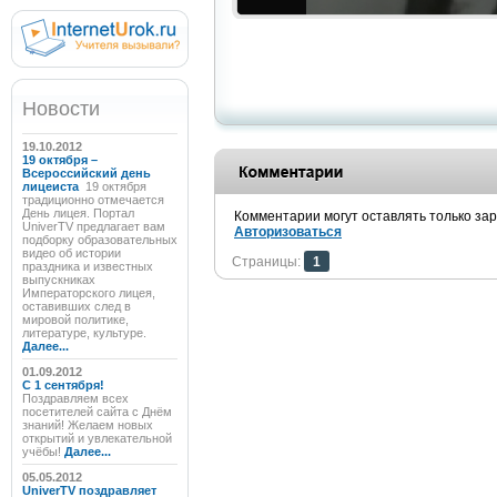
Новости
19.10.2012
19 октября –
Всероссийский день
лицеиста
19 октября
традиционно отмечается
День лицея. Портал
Комментарии могут оставлять только за
UniverTV предлагает вам
Авторизоваться
подборку образовательных
видео об истории
Страницы:
1
праздника и известных
выпускниках
Императорского лицея,
оставивших след в
мировой политике,
литературе, культуре.
Далее...
01.09.2012
C 1 сентября!
Поздравляем всех
посетителей сайта с Днём
знаний! Желаем новых
открытий и увлекательной
учёбы!
Далее...
05.05.2012
UniverTV поздравляет