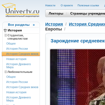
Новости
О проекте
Полезные cсылки
Лекторы
Страницы учрежден
История
/
История Средних
Все разделы
Европы
/
История
Студентам,
cпециалистам
Зарождение средневек
Общее
История России
История Средних веков
Новая история
История Древнего
Мира
Любознательным
Общее
История России
История Средних веков
Новая история
История Древнего
Мира