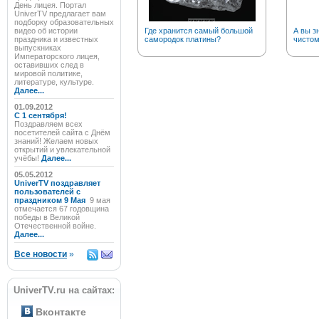
День лицея. Портал
UniverTV предлагает вам
подборку образовательных
видео об истории
Где хранится самый большой
А вы з
праздника и известных
самородок платины?
чистом
выпускниках
Императорского лицея,
оставивших след в
мировой политике,
литературе, культуре.
Далее...
01.09.2012
C 1 сентября!
Поздравляем всех
посетителей сайта с Днём
знаний! Желаем новых
открытий и увлекательной
учёбы!
Далее...
05.05.2012
UniverTV поздравляет
пользователей с
праздником 9 Мая
9 мая
отмечается 67 годовщина
победы в Великой
Отечественной войне.
Далее...
Все новости
»
UniverTV.ru на сайтах:
Вконтакте