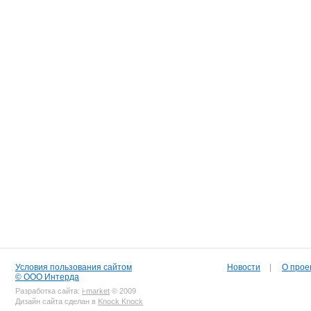
Условия пользования сайтом
Новости
|
О прое
© ООО Интерда
Разработка сайта:
i-market
© 2009
Дизайн сайта сделан в
Knock Knock