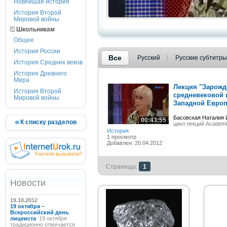
Новейшая история
История Второй
Мировой войны
Школьникам
Общее
История России
Все
Русский
Русские субтитры
История Средних веков
История Древнего
Мира
Лекция "Зарожд
История Второй
средневековой 
Мировой войны
Западной Европ
Басовская Наталия 
00:43:55
К списку разделов
цикл лекций Academ
История
1 просмотр
Добавлен: 20.04.2012
Страницы:
1
Новости
19.10.2012
19 октября –
Всероссийский день
лицеиста
19 октября
традиционно отмечается