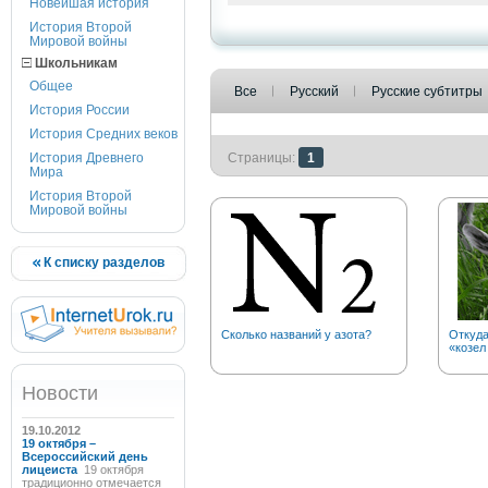
Новейшая история
История Второй
Мировой войны
Школьникам
Общее
Все
Русский
Русские субтитры
История России
История Средних веков
История Древнего
Страницы:
1
Мира
История Второй
Мировой войны
К списку разделов
Сколько названий у азота?
Откуд
«козел
Новости
19.10.2012
19 октября –
Всероссийский день
лицеиста
19 октября
традиционно отмечается