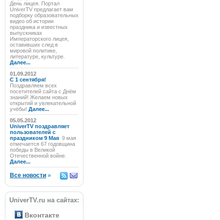
День лицея. Портал
UniverTV предлагает вам
подборку образовательных
видео об истории
праздника и известных
выпускниках
Императорского лицея,
оставивших след в
мировой политике,
литературе, культуре.
Далее...
01.09.2012
C 1 сентября!
Поздравляем всех
посетителей сайта с Днём
знаний! Желаем новых
открытий и увлекательной
учёбы!
Далее...
05.05.2012
UniverTV поздравляет
пользователей с
праздником 9 Мая
9 мая
отмечается 67 годовщина
победы в Великой
Отечественной войне.
Далее...
Все новости
»
UniverTV.ru на сайтах:
Вконтакте