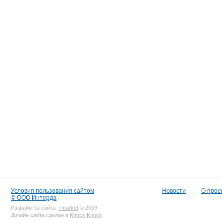
Условия пользования сайтом
Новости
|
О прое
© ООО Интерда
Разработка сайта:
i-market
© 2009
Дизайн сайта сделан в
Knock Knock