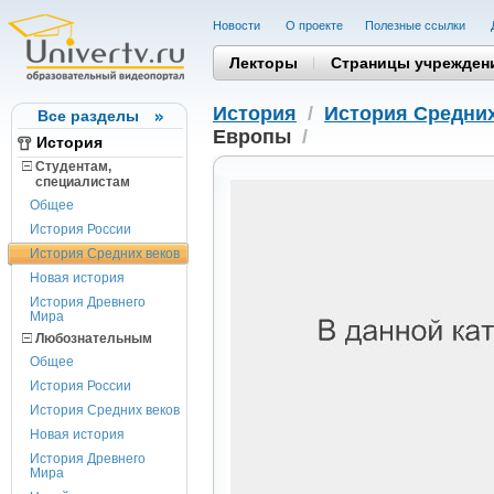
Новости
О проекте
Полезные cсылки
Лекторы
Страницы учрежден
История
/
История Средних
Все разделы
Европы
/
История
Студентам,
cпециалистам
Общее
История России
История Средних веков
Новая история
История Древнего
Мира
Любознательным
Общее
История России
История Средних веков
Новая история
История Древнего
Мира