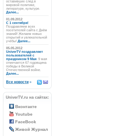
оставивших след в
мировой политике,
литературе, культуре.
Далее...
01.09.2012
C 1 сентября!
Поздравляем всех
посетителей сайта с Днём
знаний! Желаем новых
открытий и увлекательной
учёбы!
Далее...
05.05.2012
UniverTV поздравляет
пользователей с
праздником 9 Мая
9 мая
отмечается 67 годовщина
победы в Великой
Отечественной войне.
Далее...
Все новости
»
UniverTV.ru на сайтах:
Вконтакте
Youtube
FaceBook
Живой Журнал