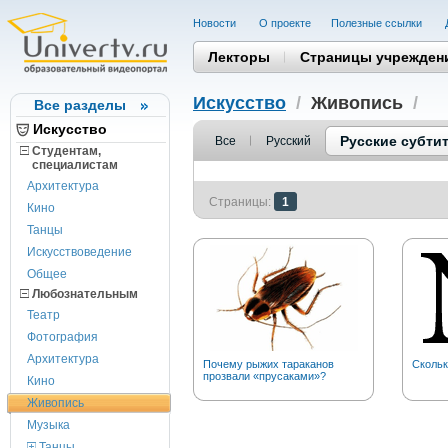
Новости
О проекте
Полезные cсылки
Лекторы
Страницы учрежден
Искусство
/
Живопись
/
Все разделы
Искусство
Русские субти
Все
Русский
Студентам,
cпециалистам
Архитектура
Страницы:
1
Кино
Танцы
Искусствоведение
Общее
Любознательным
Театр
Фотография
Архитектура
Почему рыжих тараканов
Скольк
прозвали «прусаками»?
Кино
Живопись
Музыка
Танцы