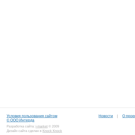
Условия пользования сайтом
Новости
|
О прое
© ООО Интерда
Разработка сайта:
i-market
© 2009
Дизайн сайта сделан в
Knock Knock