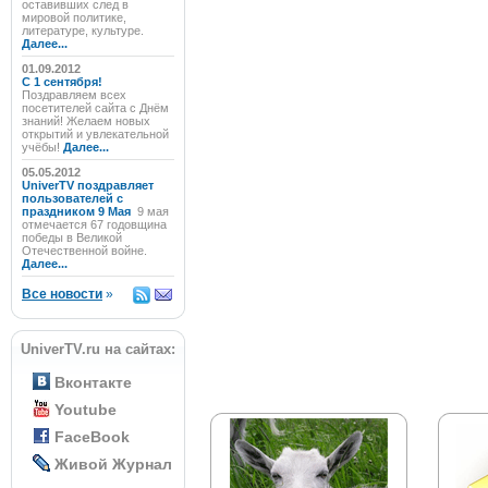
оставивших след в
мировой политике,
литературе, культуре.
Далее...
01.09.2012
C 1 сентября!
Поздравляем всех
посетителей сайта с Днём
знаний! Желаем новых
открытий и увлекательной
учёбы!
Далее...
05.05.2012
UniverTV поздравляет
пользователей с
праздником 9 Мая
9 мая
отмечается 67 годовщина
победы в Великой
Отечественной войне.
Далее...
Все новости
»
UniverTV.ru на сайтах:
Вконтакте
Youtube
FaceBook
Живой Журнал