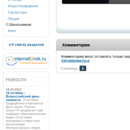
Искусствоведение
Скульптура
Общее
Школьникам
Кино
К списку разделов
Комментарии могут оставлять только за
Авторизоваться
Страницы:
1
Новости
19.10.2012
19 октября –
Всероссийский день
лицеиста
19 октября
традиционно отмечается
День лицея. Портал
UniverTV предлагает вам
подборку образовательных
видео об истории
праздника и известных
выпускниках
Императорского лицея,