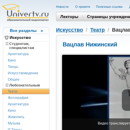
Новости
О проекте
Полезные cсылки
Лекторы
Страницы учрежден
Искусство
/
Театр
/
Вацла
Все разделы
Искусство
Вацлав Нижинский
Студентам,
cпециалистам
Архитектура
Кино
Танцы
Искусствоведение
Общее
Любознательным
Театр
Фотография
Архитектура
Кино
Живопись
Музыка
Видео транслируетс
Танцы