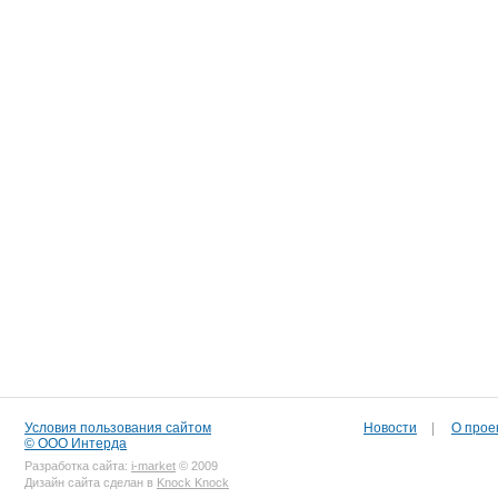
Условия пользования сайтом
Новости
|
О прое
© ООО Интерда
Разработка сайта:
i-market
© 2009
Дизайн сайта сделан в
Knock Knock