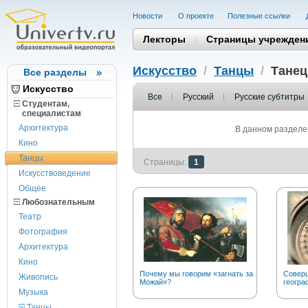
Новости
О проекте
Полезные cсылки
Лекторы
Страницы учрежден
Искусство
/
Танцы
/
Танец
Все разделы
Искусство
Все
Русский
Русские субтитры
Студентам,
cпециалистам
Архитектура
В данном разделе 
Кино
Танцы
Страницы:
1
Искусствоведение
Общее
Любознательным
Театр
Фотография
Архитектура
Кино
Почему мы говорим «загнать за
Соверш
Живопись
Можай»?
геогра
Музыка
Танцы