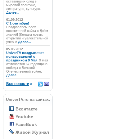
оставивших след в
мировой политике,
литературе, культуре.
Далее...
01.09.2012
C 1 сентября!
Поздравляем всех
посетителей сайта с Днём
знаний! Желаем новых
открытий и увлекательной
учёбы!
Далее...
05.05.2012
UniverTV поздравляет
пользователей с
праздником 9 Мая
9 мая
отмечается 67 годовщина
победы в Великой
Отечественной войне.
Далее...
Все новости
»
UniverTV.ru на сайтах:
Вконтакте
Youtube
FaceBook
Живой Журнал