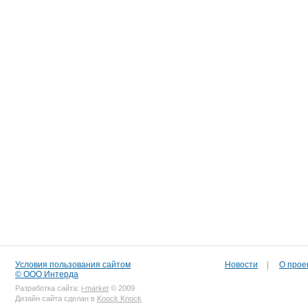
Условия пользования сайтом
Новости
|
О прое
© ООО Интерда
Разработка сайта:
i-market
© 2009
Дизайн сайта сделан в
Knock Knock