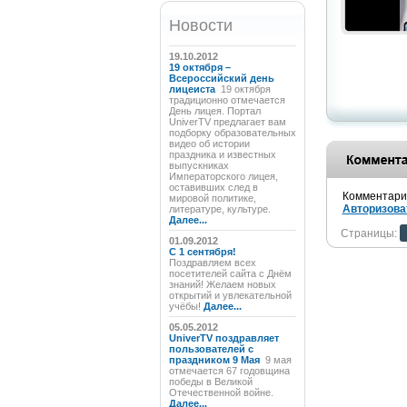
Новости
19.10.2012
19 октября –
Всероссийский день
лицеиста
19 октября
традиционно отмечается
День лицея. Портал
UniverTV предлагает вам
подборку образовательных
видео об истории
праздника и известных
выпускниках
Императорского лицея,
оставивших след в
Комментарии
мировой политике,
Авторизова
литературе, культуре.
Далее...
Страницы:
01.09.2012
C 1 сентября!
Поздравляем всех
посетителей сайта с Днём
знаний! Желаем новых
открытий и увлекательной
учёбы!
Далее...
05.05.2012
UniverTV поздравляет
пользователей с
праздником 9 Мая
9 мая
отмечается 67 годовщина
победы в Великой
Отечественной войне.
Далее...