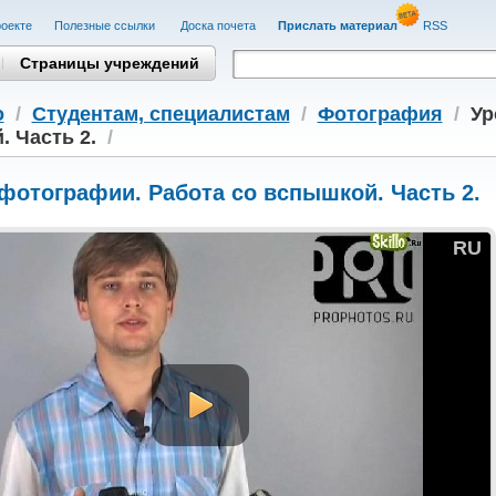
оекте
Полезные cсылки
Доска почета
Прислать материал
RSS
Страницы учреждений
о
/
Студентам, cпециалистам
/
Фотография
/
Ур
 Часть 2.
/
фотографии. Работа со вспышкой. Часть 2.
RU