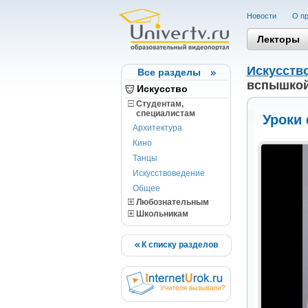
Новости
О пр
Лекторы
Искусств
Все разделы
вспышкой.
Искусство
Студентам,
cпециалистам
Уроки 
Архитектура
Кино
Танцы
Искусствоведение
Общее
Любознательным
Школьникам
К списку разделов