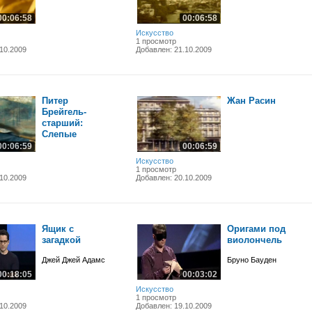
00:06:58
00:06:58
Искусство
1 просмотр
10.2009
Добавлен: 21.10.2009
Питер
Жан Расин
Брейгель-
старший:
Слепые
00:06:59
00:06:59
Искусство
1 просмотр
10.2009
Добавлен: 20.10.2009
Ящик с
Оригами под
загадкой
виолончель
Джей Джей Адамс
Бруно Бауден
00:18:05
00:03:02
Искусство
1 просмотр
10.2009
Добавлен: 19.10.2009