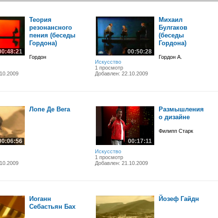
Теория
Михаил
резонансного
Булгаков
пения (беседы
(беседы
Гордона)
Гордона)
00:48:21
00:50:28
Гордон
Гордон А.
Искусство
1 просмотр
10.2009
Добавлен: 22.10.2009
Лопе Де Вега
Размышления
о дизайне
Филипп Старк
00:06:56
00:17:11
Искусство
1 просмотр
10.2009
Добавлен: 21.10.2009
Иоганн
Йозеф Гайдн
Себастьян Бах