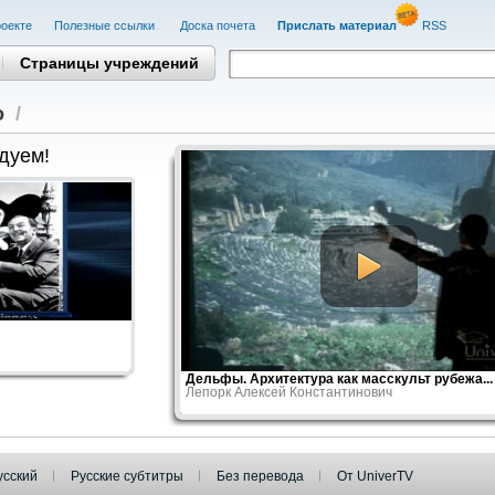
оекте
Полезные cсылки
Доска почета
Прислать материал
RSS
Страницы учреждений
о
/
дуем!
Дельфы. Архитектура как масскульт рубежа...
Лепорк Алексей Константинович
усский
Русские субтитры
Без перевода
От UniverTV