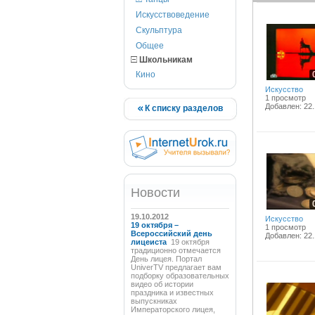
Искусствоведение
Скульптура
Общее
Школьникам
Кино
Искусство
1 просмотр
Добавлен: 22.
К списку разделов
Новости
19.10.2012
Искусство
19 октября –
1 просмотр
Всероссийский день
Добавлен: 22.
лицеиста
19 октября
традиционно отмечается
День лицея. Портал
UniverTV предлагает вам
подборку образовательных
видео об истории
праздника и известных
выпускниках
Императорского лицея,