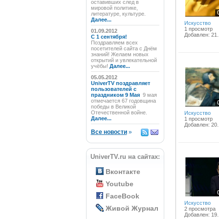
оставивших след в
мировой политике,
литературе, культуре.
Далее...
Искусство
1 просмотр
01.09.2012
Добавлен: 21.
C 1 сентября!
Поздравляем всех
посетителей сайта с Днём
знаний! Желаем новых
открытий и увлекательной
учёбы!
Далее...
05.05.2012
UniverTV поздравляет
пользователей с
праздником 9 Мая
9 мая
отмечается 67 годовщина
победы в Великой
Отечественной войне.
Искусство
Далее...
1 просмотр
Добавлен: 20.
Все новости
»
UniverTV.ru на сайтах:
Вконтакте
Youtube
FaceBook
Искусство
Живой Журнал
2 просмотра
Добавлен: 19.