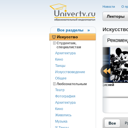
Новости
О пр
Лекторы
Искусств
Все разделы
Искусство
Рекомен
Студентам,
cпециалистам
Архитектура
Кино
Танцы
Искусствоведение
Общее
Любознательным
Концепции развития Петербурга:
Уолт Дисней
историзм,...
Театр
Гликин А.Н.
Фотография
Архитектура
Кино
Живопись
Музыка
Все
Р
Танцы