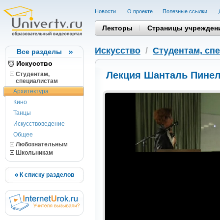
Новости
О проекте
Полезные cсылки
Лекторы
Страницы учрежден
Искусство
/
Студентам, cп
Все разделы
Искусство
Лекция Шанталь Пине
Студентам,
cпециалистам
Архитектура
Кино
Танцы
Искусствоведение
Общее
Любознательным
Школьникам
К списку разделов