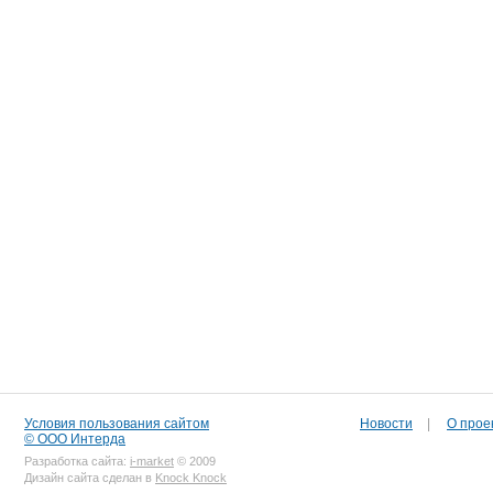
Условия пользования сайтом
Новости
|
О прое
© ООО Интерда
Разработка сайта:
i-market
© 2009
Дизайн сайта сделан в
Knock Knock