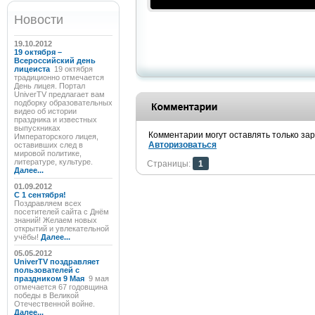
Новости
19.10.2012
19 октября –
Всероссийский день
лицеиста
19 октября
традиционно отмечается
День лицея. Портал
UniverTV предлагает вам
подборку образовательных
видео об истории
праздника и известных
выпускниках
Комментарии могут оставлять только за
Императорского лицея,
Авторизоваться
оставивших след в
мировой политике,
литературе, культуре.
Страницы:
1
Далее...
01.09.2012
C 1 сентября!
Поздравляем всех
посетителей сайта с Днём
знаний! Желаем новых
открытий и увлекательной
учёбы!
Далее...
05.05.2012
UniverTV поздравляет
пользователей с
праздником 9 Мая
9 мая
отмечается 67 годовщина
победы в Великой
Отечественной войне.
Далее...