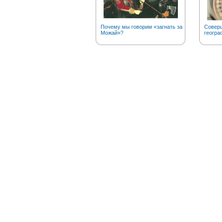
Почему мы говорим «загнать за
Соверш
Можай»?
геогра