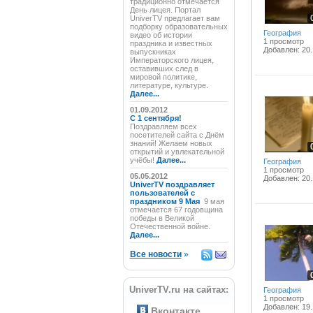
традиционно отмечается
День лицея. Портал
UniverTV предлагает вам
подборку образовательных
География
видео об истории
1 просмотр
праздника и известных
Добавлен: 20.
выпускниках
Императорского лицея,
оставивших след в
мировой политике,
литературе, культуре.
Далее...
01.09.2012
C 1 сентября!
Поздравляем всех
посетителей сайта с Днём
знаний! Желаем новых
открытий и увлекательной
учёбы!
Далее...
География
1 просмотр
05.05.2012
Добавлен: 20.
UniverTV поздравляет
пользователей с
праздником 9 Мая
9 мая
отмечается 67 годовщина
победы в Великой
Отечественной войне.
Далее...
Все новости
»
UniverTV.ru на сайтах:
География
1 просмотр
Добавлен: 19.
Вконтакте