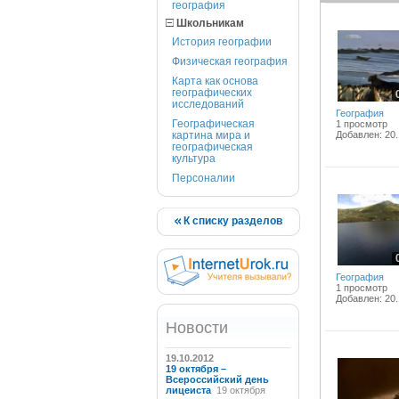
география
Школьникам
История географии
Физическая география
Карта как основа
географических
исследований
География
Географическая
1 просмотр
картина мира и
Добавлен: 20.
географическая
культура
Персоналии
К списку разделов
География
1 просмотр
Добавлен: 20.
Новости
19.10.2012
19 октября –
Всероссийский день
лицеиста
19 октября