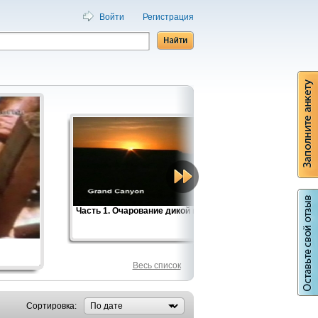
Войти
Регистрация
Часть 1. Очарование дикой природы
Великие 
Фильм 2
Весь список
Сортировка: