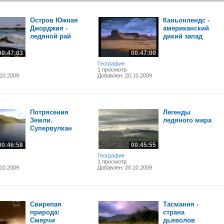
Остров Южная
Каньонлендс -
Джорджия -
американский
ледяной рай
дикий запад
00:47:03
00:47:00
География
1 просмотр
10.2009
Добавлен: 20.10.2009
Потрясения
Легенды
Земли.
ледяного мира
Супервулкан
00:46:58
00:45:55
География
1 просмотр
10.2009
Добавлен: 20.10.2009
Свирепая
Тасмания -
природа:
страна
Смерчи
дьяволов