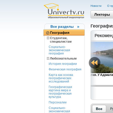
Новости
О пр
Лекторы
Географи
Все разделы
География
Рекомен
Студентам,
cпециалистам
Социально-
экономическая
география
Любознательным
История географии
Физическая география
Тунис. Атмосфера Востока
Карта как основа
Хорватия. У Адриатич
географических
исследований
Географическая
картина мира и
географическая
культура
Персоналии
Социально-
Все
Р
экономическая