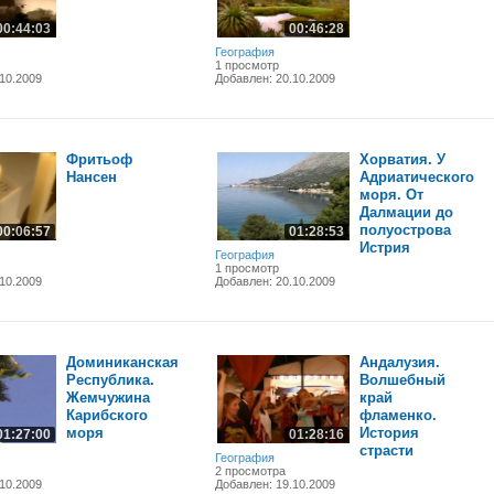
00:44:03
00:46:28
География
1 просмотр
10.2009
Добавлен: 20.10.2009
Фритьоф
Хорватия. У
Нансен
Адриатического
моря. От
Далмации до
полуострова
00:06:57
01:28:53
Истрия
География
1 просмотр
10.2009
Добавлен: 20.10.2009
Доминиканская
Андалузия.
Республика.
Волшебный
Жемчужина
край
Карибского
фламенко.
моря
История
01:27:00
01:28:16
страсти
География
2 просмотра
10.2009
Добавлен: 19.10.2009