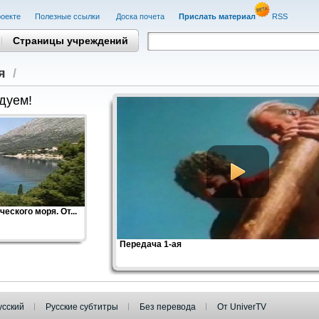
оекте
Полезные cсылки
Доска почета
Прислать материал
RSS
Страницы учреждений
я
/
дуем!
еского моря. От...
Передача 1-ая
усский
Русские субтитры
Без перевода
От UniverTV