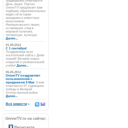
традиционно отмечается
День лицея. Портал
UniverTV предлагает вам
подборку образовательных
видео об истории
праздника и известных
выпускниках
Императорского лицея,
оставивших след в
мировой политике,
литературе, культуре.
Далее...
01.09.2012
C 1 сентября!
Поздравляем всех
посетителей сайта с Днём
знаний! Желаем новых
открытий и увлекательной
учёбы!
Далее...
05.05.2012
UniverTV поздравляет
пользователей с
праздником 9 Мая
9 мая
отмечается 67 годовщина
победы в Великой
Отечественной войне.
Далее...
Все новости
»
UniverTV.ru на сайтах:
Вконтакте