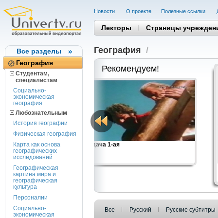
Новости
О проекте
Полезные cсылки
Лекторы
Страницы учрежден
География
/
Все разделы
География
Рекомендуем!
Студентам,
cпециалистам
Социально-
экономическая
география
Любознательным
История географии
Физическая география
Карта как основа
Передача 1-ая
географических
исследований
Географическая
картина мира и
географическая
культура
Персоналии
Социально-
Все
Русский
Русские субтитры
экономическая