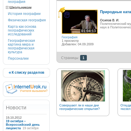
география
Школьникам
Природные ката
История географии
Физическая география
Осипов В. И.
Политехнический му
Карта как основа
наук в Политехниче
географических
01:04:13
исследований
География
Географическая
1 просмотр
картина мира и
Добавлен: 04.09.2009
географическая
культура
Страницы:
1
Персоналии
К списку разделов
Совершают ли в наши дни
Откуд
Новости
географические открытия?
«козел
19.10.2012
19 октября –
Всероссийский день
лицеиста
19 октября