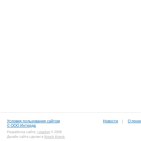
Условия пользования сайтом
Новости
|
О прое
© ООО Интерда
Разработка сайта:
i-market
© 2009
Дизайн сайта сделан в
Knock Knock