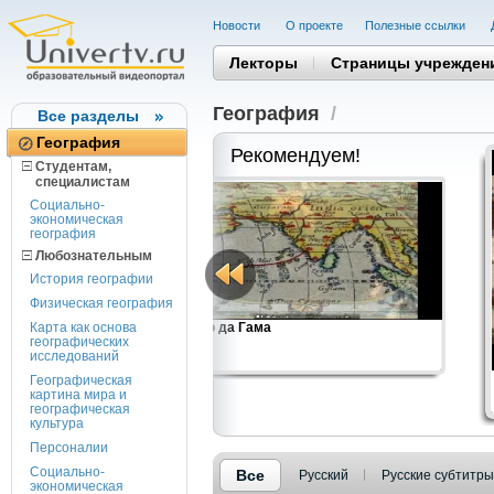
Новости
О проекте
Полезные cсылки
Лекторы
Страницы учрежден
География
/
Все разделы
География
Рекомендуем!
Студентам,
cпециалистам
Социально-
экономическая
география
Любознательным
История географии
Физическая география
енные постройки
Карта как основа
Васко да Гама
географических
исследований
Географическая
картина мира и
географическая
культура
Персоналии
Социально-
Все
Русский
Русские субтитры
экономическая