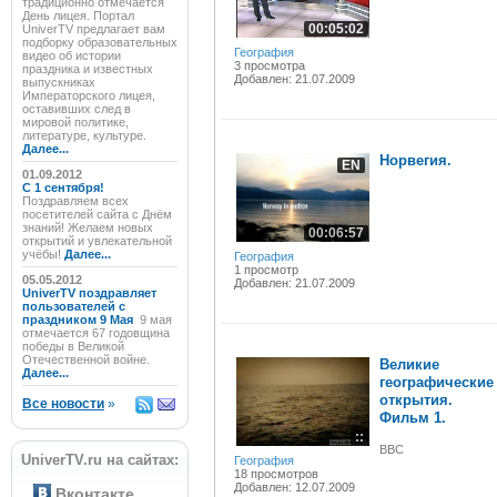
традиционно отмечается
День лицея. Портал
00:05:02
UniverTV предлагает вам
подборку образовательных
География
видео об истории
3 просмотра
праздника и известных
Добавлен: 21.07.2009
выпускниках
Императорского лицея,
оставивших след в
мировой политике,
литературе, культуре.
Далее...
Норвегия.
EN
01.09.2012
C 1 сентября!
Поздравляем всех
посетителей сайта с Днём
знаний! Желаем новых
00:06:57
открытий и увлекательной
учёбы!
Далее...
География
1 просмотр
05.05.2012
Добавлен: 21.07.2009
UniverTV поздравляет
пользователей с
праздником 9 Мая
9 мая
отмечается 67 годовщина
победы в Великой
Отечественной войне.
Великие
Далее...
географические
открытия.
Все новости
»
Фильм 1.
::
ВВС
UniverTV.ru на сайтах:
География
18 просмотров
Добавлен: 12.07.2009
Вконтакте