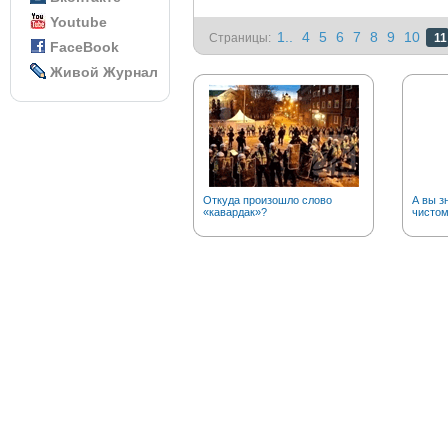
Youtube
1..
4
5
6
7
8
9
10
Страницы:
11
FaceBook
Живой Журнал
Откуда произошло слово
А вы з
«кавардак»?
чистом