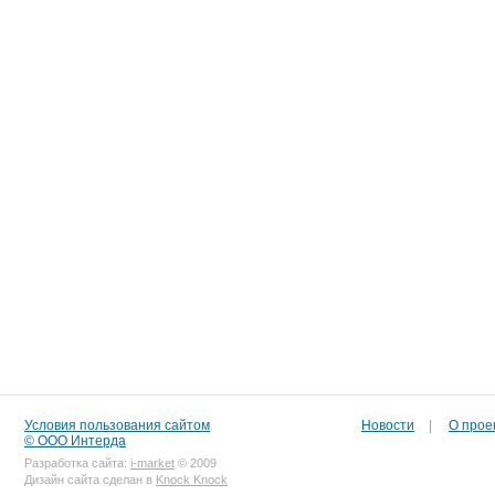
Условия пользования сайтом
Новости
|
О прое
© ООО Интерда
Разработка сайта:
i-market
© 2009
Дизайн сайта сделан в
Knock Knock