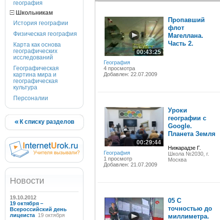
география
Школьникам
Пропавший
История географии
флот
Физическая география
Магеллана.
Часть 2.
Карта как основа
географических
00:43:25
исследований
География
Географическая
4 просмотра
картина мира и
Добавлен: 22.07.2009
географическая
культура
Персоналии
Уроки
географии с
К списку разделов
Google.
Планета Земля
00:29:44
Нижарадзе Г.
География
Школа №2030, г.
1 просмотр
Москва
Добавлен: 21.07.2009
Новости
19.10.2012
05 С
19 октября –
точностью до
Всероссийский день
лицеиста
19 октября
миллиметра.