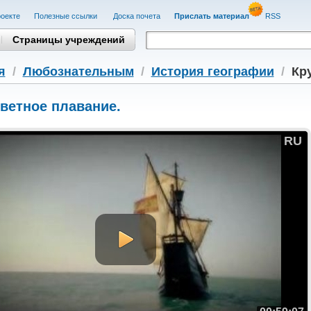
оекте
Полезные cсылки
Доска почета
Прислать материал
RSS
Страницы учреждений
я
/
Любознательным
/
История географии
/
Кр
ветное плавание.
RU