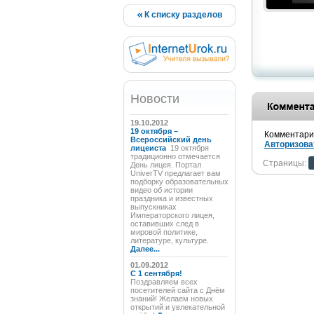
К списку разделов
Новости
19.10.2012
19 октября –
Комментарии
Всероссийский день
Авторизова
лицеиста
19 октября
традиционно отмечается
Страницы:
День лицея. Портал
UniverTV предлагает вам
подборку образовательных
видео об истории
праздника и известных
выпускниках
Императорского лицея,
оставивших след в
мировой политике,
литературе, культуре.
Далее...
01.09.2012
C 1 сентября!
Поздравляем всех
посетителей сайта с Днём
знаний! Желаем новых
открытий и увлекательной