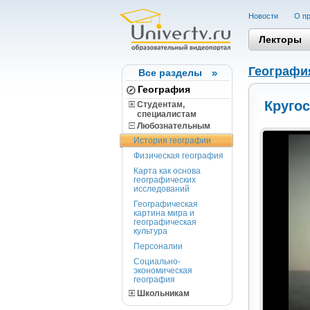
Новости
О пр
Лекторы
Географи
Все разделы
География
Кругос
Студентам,
cпециалистам
Любознательным
История географии
Физическая география
Карта как основа
географических
исследований
Географическая
картина мира и
географическая
культура
Персоналии
Социально-
экономическая
география
Школьникам