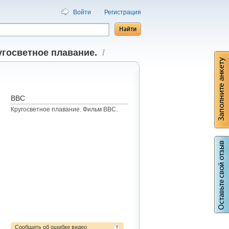
Войти
Регистрация
угосветное плавание.
/
ВВС
Кругосветное плавание. Фильм ВВС.
Сообщить об ошибке видео
!