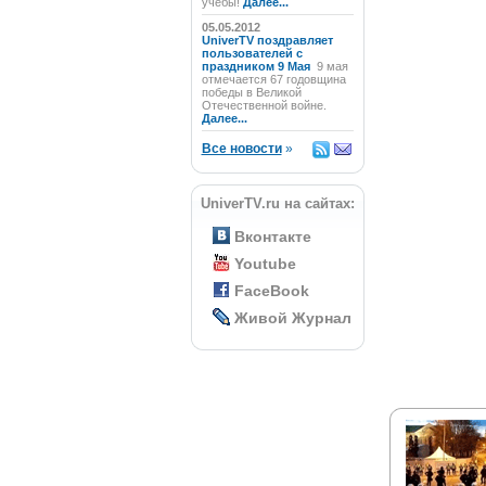
учёбы!
Далее...
05.05.2012
UniverTV поздравляет
пользователей с
праздником 9 Мая
9 мая
отмечается 67 годовщина
победы в Великой
Отечественной войне.
Далее...
Все новости
»
UniverTV.ru на сайтах:
Вконтакте
Youtube
FaceBook
Живой Журнал