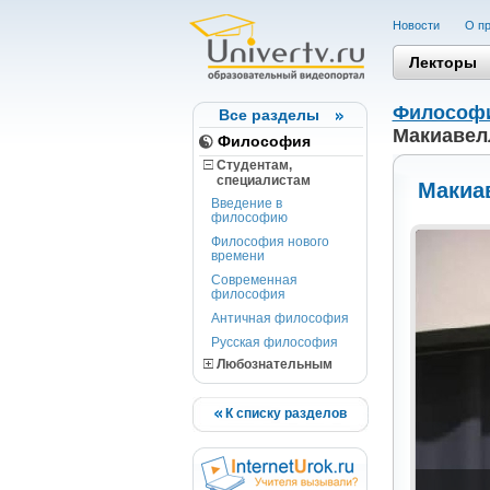
Новости
О пр
Лекторы
Философ
Все разделы
Макиавелл
Философия
Студентам,
cпециалистам
Макиав
Введение в
философию
Философия нового
времени
Современная
философия
Античная философия
Русская философия
Любознательным
К списку разделов