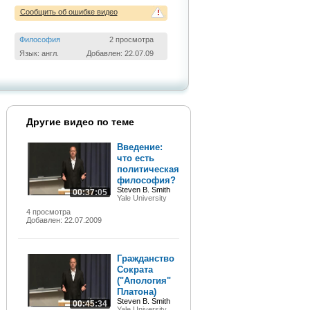
Сообщить об ошибке видео
!
Философия
2 просмотра
Язык: англ.
Добавлен: 22.07.09
Другие видео по теме
Введение:
что есть
политическая
философия?
Steven B. Smith
00:37:05
Yale University
4 просмотра
Добавлен: 22.07.2009
Гражданство
Сократа
("Апология"
Платона)
Steven B. Smith
00:45:34
Yale University