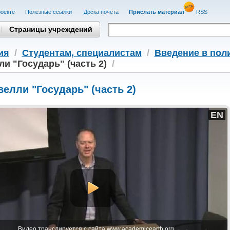
оекте
Полезные cсылки
Доска почета
Прислать материал
RSS
Страницы учреждений
ия
/
Студентам, cпециалистам
/
Введение в по
и "Государь" (часть 2)
/
елли "Государь" (часть 2)
EN
Видео транслируется с сайта www.academicearth.org