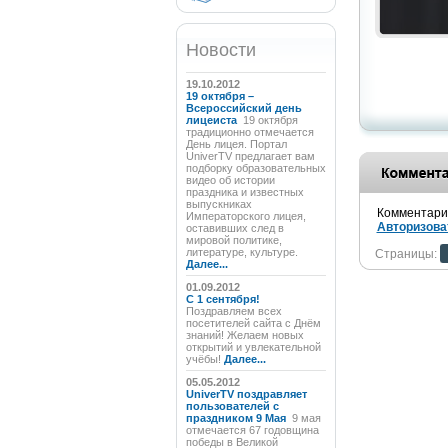
Новости
19.10.2012
19 октября –
Всероссийский день
лицеиста
19 октября
традиционно отмечается
День лицея. Портал
UniverTV предлагает вам
подборку образовательных
видео об истории
праздника и известных
выпускниках
Комментарии
Императорского лицея,
Авторизова
оставивших след в
мировой политике,
литературе, культуре.
Страницы:
Далее...
01.09.2012
C 1 сентября!
Поздравляем всех
посетителей сайта с Днём
знаний! Желаем новых
открытий и увлекательной
учёбы!
Далее...
05.05.2012
UniverTV поздравляет
пользователей с
праздником 9 Мая
9 мая
отмечается 67 годовщина
победы в Великой