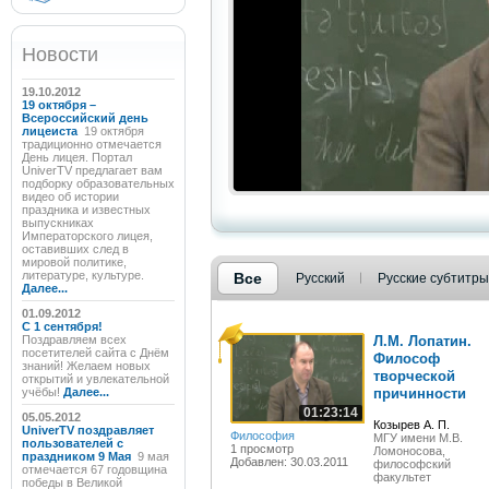
Новости
19.10.2012
19 октября –
Всероссийский день
лицеиста
19 октября
традиционно отмечается
День лицея. Портал
UniverTV предлагает вам
подборку образовательных
видео об истории
праздника и известных
выпускниках
Императорского лицея,
оставивших след в
мировой политике,
литературе, культуре.
Все
Русский
Русские субтитры
Далее...
01.09.2012
C 1 сентября!
Поздравляем всех
Л.М. Лопатин.
посетителей сайта с Днём
Философ
знаний! Желаем новых
творческой
открытий и увлекательной
учёбы!
Далее...
причинности
01:23:14
05.05.2012
Козырев А. П.
UniverTV поздравляет
Философия
МГУ имени М.В.
пользователей с
1 просмотр
Ломоносова,
праздником 9 Мая
9 мая
Добавлен: 30.03.2011
философский
отмечается 67 годовщина
факультет
победы в Великой