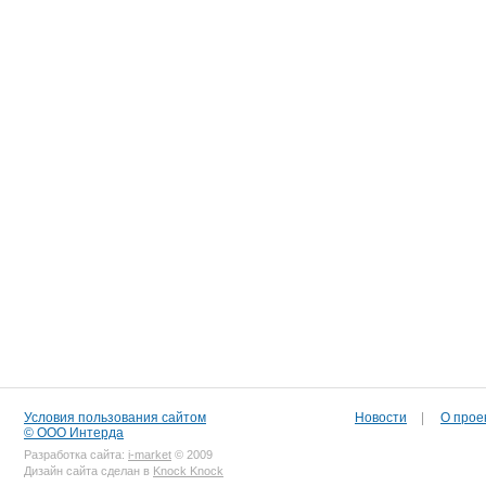
Условия пользования сайтом
Новости
|
О прое
© ООО Интерда
Разработка сайта:
i-market
© 2009
Дизайн сайта сделан в
Knock Knock