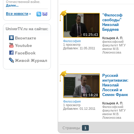
Отечественной войне.
Далее...
Все новости
»
"Философ
свободы"
Николай
UniverTV.ru на сайтах:
Бердяев
01:25:43
Вконтакте
Козырев А. П.
Философия
философский
1 просмотр
Youtube
факультет МГУ
Добавлен: 11.05.2011
имени М.В.
FaceBook
Ломоносова
Живой Журнал
Русский
интуитивизм:
Николай
Лосский и
Семен Франк
01:18:28
Философия
Козырев А. П.
1 просмотр
Философский
Добавлен: 01.12.2011
факультет МГУ
имени М.В.
Ломоносова
Страницы:
1