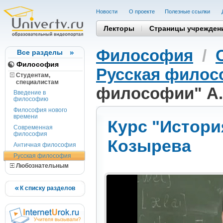
Новости
О проекте
Полезные cсылки
Лекторы
Страницы учрежден
Философия
/
Все разделы
Философия
Русская фило
Студентам,
cпециалистам
философии" А.
Введение в
философию
Философия нового
времени
Курс "Истори
Современная
философия
Козырева
Античная философия
Русская философия
Любознательным
К списку разделов