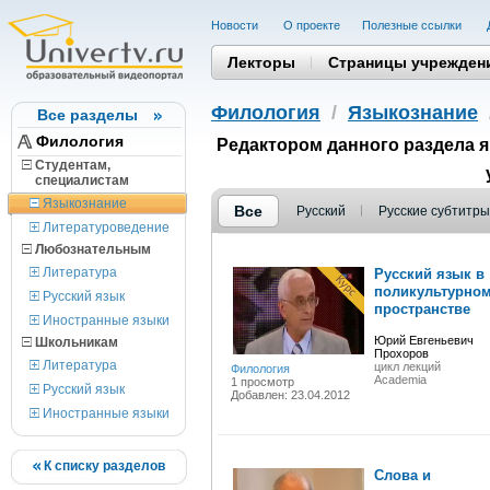
Новости
О проекте
Полезные cсылки
Лекторы
Страницы учрежден
Филология
/
Языкознание
Все разделы
Филология
Редактором данного раздела 
Студентам,
cпециалистам
Языкознание
Все
Русский
Русские субтитры
Литературоведение
Любознательным
Литература
Русский язык в
поликультурно
Русский язык
пространстве
Иностранные языки
Юрий Евгеньевич
Школьникам
Прохоров
Литература
цикл лекций
Филология
Academia
1 просмотр
Русский язык
Добавлен: 23.04.2012
Иностранные языки
К списку разделов
Слова и