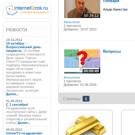
словари
Альдо Канестри
00:39:12
Филология
1 просмотр
Новости
Добавлен: 19.07.2010
19.10.2012
19 октября –
Всероссийский день
лицеиста
19 октября
Вопросы
традиционно отмечается
День лицея. Портал
UniverTV предлагает вам
подборку образовательных
видео об истории
00:00:49
праздника и известных
выпускниках
Филология
Императорского лицея,
1 просмотр
оставивших след в
Добавлен: 01.08.2009
мировой политике,
литературе, культуре.
Далее...
Страницы:
1
01.09.2012
C 1 сентября!
Поздравляем всех
посетителей сайта с Днём
знаний! Желаем новых
открытий и увлекательной
учёбы!
Далее...
05.05.2012
UniverTV поздравляет