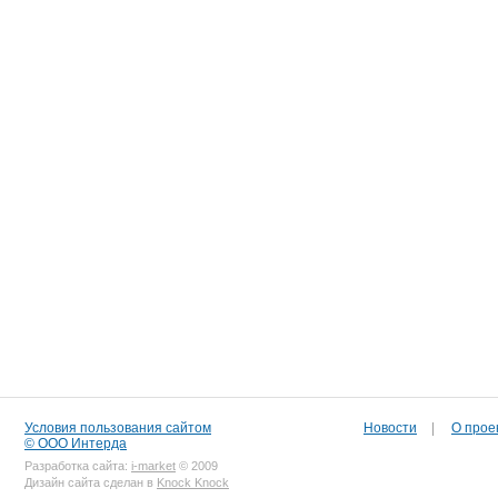
Условия пользования сайтом
Новости
|
О прое
© ООО Интерда
Разработка сайта:
i-market
© 2009
Дизайн сайта сделан в
Knock Knock