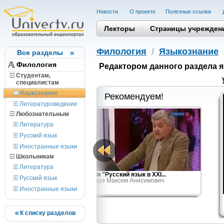
Новости
О проекте
Полезные cсылки
Лекторы
Страницы учрежден
Филология
/
Языкознание
Все разделы
Филология
Редактором данного раздела 
Студентам,
cпециалистам
Языкознание
Рекомендуем!
Литературоведение
Любознательным
Литература
Русский язык
Иностранные языки
Школьникам
Литература
ие и тенденции
Лекция "Русский язык в XXI...
Русский язык
Кронгауз Максим Анисимович
Иностранные языки
К списку разделов