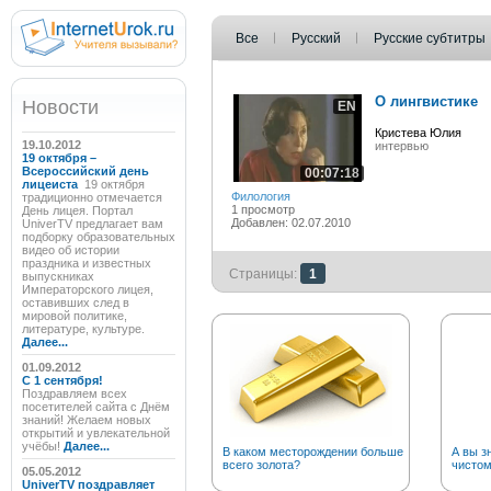
Все
Русский
Русские субтитры
О лингвистике
Новости
EN
Кристева Юлия
19.10.2012
интервью
19 октября –
Всероссийский день
00:07:18
лицеиста
19 октября
Филология
традиционно отмечается
1 просмотр
День лицея. Портал
Добавлен: 02.07.2010
UniverTV предлагает вам
подборку образовательных
видео об истории
праздника и известных
Страницы:
1
выпускниках
Императорского лицея,
оставивших след в
мировой политике,
литературе, культуре.
Далее...
01.09.2012
C 1 сентября!
Поздравляем всех
посетителей сайта с Днём
знаний! Желаем новых
открытий и увлекательной
учёбы!
Далее...
В каком месторождении больше
А вы з
всего золота?
чистом
05.05.2012
UniverTV поздравляет