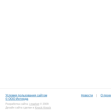
Условия пользования сайтом
Новости
|
О прое
© ООО Интерда
Разработка сайта:
i-market
© 2009
Дизайн сайта сделан в
Knock Knock