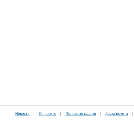
Новости
|
О проекте
|
Полезные cсылки
|
Доска почета
|