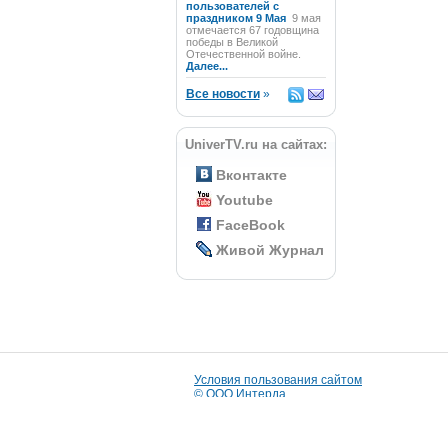
пользователей с
праздником 9 Мая
9 мая
отмечается 67 годовщина
победы в Великой
Отечественной войне.
Далее...
Все новости
»
UniverTV.ru на сайтах:
Вконтакте
Youtube
FaceBook
Живой Журнал
Условия пользования сайтом
© ООО Интерда
Разработка сайта:
i-market
© 2009
Дизайн сайта сделан в
Knock Knock