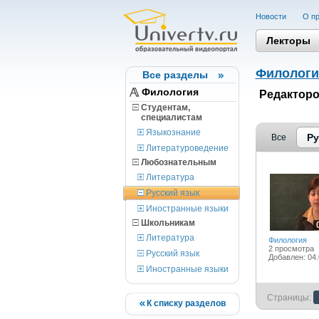
Новости
О пр
Лекторы
Филологи
Все разделы
Филология
Редакторо
Студентам,
cпециалистам
Языкознание
Ру
Все
Литературоведение
Любознательным
Литература
Русский язык
Иностранные языки
Школьникам
Литература
Филология
2 просмотра
Русский язык
Добавлен: 04.
Иностранные языки
Страницы:
К списку разделов