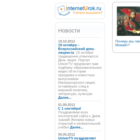
Новости
19.10.2012
Почему мы гов
19 октября –
Можай»?
Всероссийский день
лицеиста
19 октября
традиционно отмечается
День лицея. Портал
UniverTV предлагает вам
подборку образовательных
видео об истории
праздника и известных
выпускниках
Императорского лицея,
оставивших след в
мировой политике,
литературе, культуре.
Далее...
01.09.2012
C 1 сентября!
Поздравляем всех
посетителей сайта с Днём
знаний! Желаем новых
открытий и увлекательной
учёбы!
Далее...
05.05.2012
UniverTV поздравляет