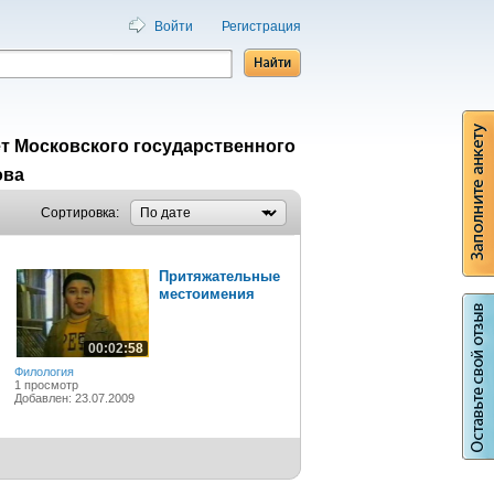
Войти
Регистрация
т Московского государственного
ова
Сортировка:
Притяжательные
местоимения
00:02:58
Филология
1 просмотр
Добавлен: 23.07.2009