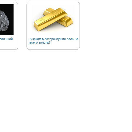
 большой
В каком месторождении больше
Почему рыжих тараканов
всего золота?
прозвали «прусаками»?