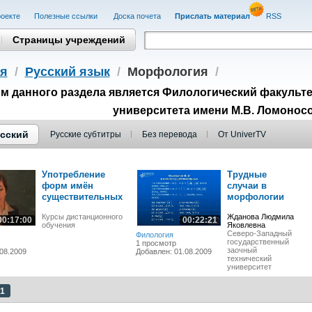
оекте
Полезные cсылки
Доска почета
Прислать материал
RSS
Страницы учреждений
я
/
Русский язык
/
Морфология
/
м данного раздела является Филологический факульте
университета имени М.В. Ломонос
сский
Русские субтитры
Без перевода
От UniverTV
Употребление
Трудные
форм имён
случаи в
существительных
морфологии
Курсы дистанционного
Жданова Людмила
00:17:00
00:22:21
обучения
Яковлевна
Северо-Западный
Филология
государственный
1 просмотр
заочный
08.2009
Добавлен: 01.08.2009
технический
университет
1