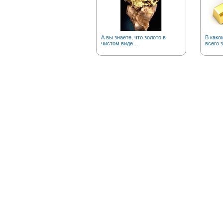
А вы знаете, что золото в
В како
чистом виде….
всего 