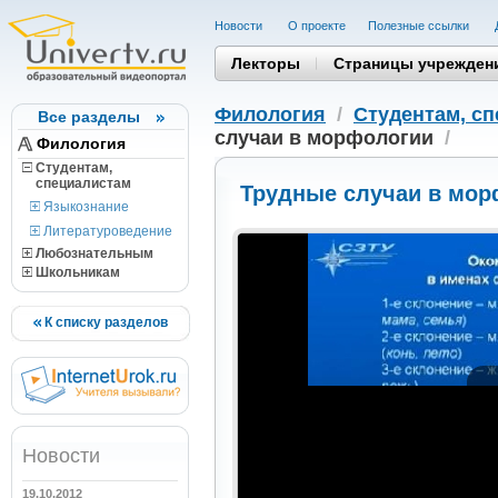
Новости
О проекте
Полезные cсылки
Лекторы
Страницы учрежден
Филология
/
Студентам, c
Все разделы
случаи в морфологии
/
Филология
Студентам,
cпециалистам
Трудные случаи в мор
Языкознание
Литературоведение
Любознательным
Школьникам
К списку разделов
Новости
19.10.2012