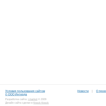
Условия пользования сайтом
Новости
|
О прое
© ООО Интерда
Разработка сайта:
i-market
© 2009
Дизайн сайта сделан в
Knock Knock