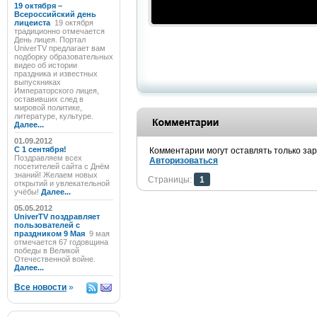
19 октября –
Всероссийский день
лицеиста
19 октября
традиционно отмечается
День лицея. Портал
UniverTV предлагает вам
подборку образовательных
видео об истории
праздника и известных
выпускниках
Императорского лицея,
оставивших след в
мировой политике,
литературе, культуре.
Далее...
01.09.2012
C 1 сентября!
Комментарии могут оставлять только за
Поздравляем всех
Авторизоваться
посетителей сайта с Днём
знаний! Желаем новых
Страницы:
1
открытий и увлекательной
учёбы!
Далее...
05.05.2012
UniverTV поздравляет
пользователей с
праздником 9 Мая
9 мая
отмечается 67 годовщина
победы в Великой
Отечественной войне.
Далее...
Все новости
»