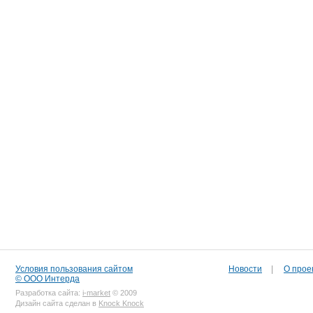
Условия пользования сайтом
Новости
|
О прое
© ООО Интерда
Разработка сайта:
i-market
© 2009
Дизайн сайта сделан в
Knock Knock