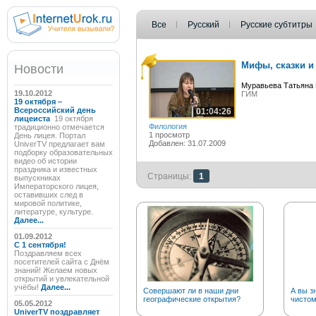
Все
Русский
Русские субтитры
Мифы, сказки и
Новости
Муравьева Татьяна
19.10.2012
ГИМ
19 октября –
Всероссийский день
01:04:26
лицеиста
19 октября
Филология
традиционно отмечается
1 просмотр
День лицея. Портал
Добавлен: 31.07.2009
UniverTV предлагает вам
подборку образовательных
видео об истории
праздника и известных
Страницы:
1
выпускниках
Императорского лицея,
оставивших след в
мировой политике,
литературе, культуре.
Далее...
01.09.2012
C 1 сентября!
Поздравляем всех
посетителей сайта с Днём
знаний! Желаем новых
открытий и увлекательной
учёбы!
Далее...
Совершают ли в наши дни
А вы з
географические открытия?
чистом
05.05.2012
UniverTV поздравляет