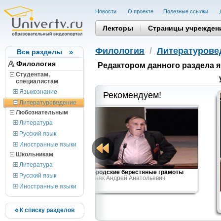
Новости
О проекте
Полезные cсылки
Лекторы
Страницы учрежден
Филология
/
Литературове
Все разделы
Филология
Редактором данного раздела 
Студентам,
cпециалистам
Языкознание
Рекомендуем!
Литературоведение
Любознательным
Литература
Русский язык
Иностранные языки
Школьникам
Литература
ней Руси XI-XVI
Новгородские берестяные грамоты
Русский язык
Зализняк Андрей Анатольевич
Иностранные языки
К списку разделов