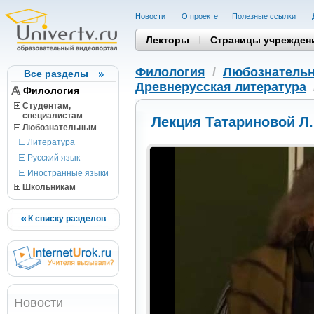
Новости
О проекте
Полезные cсылки
Лекторы
Страницы учрежден
Филология
/
Любознатель
Все разделы
Древнерусская литература
Филология
Студентам,
cпециалистам
Лекция Татариновой Л
Любознательным
Литература
Русский язык
Иностранные языки
Школьникам
К списку разделов
Новости