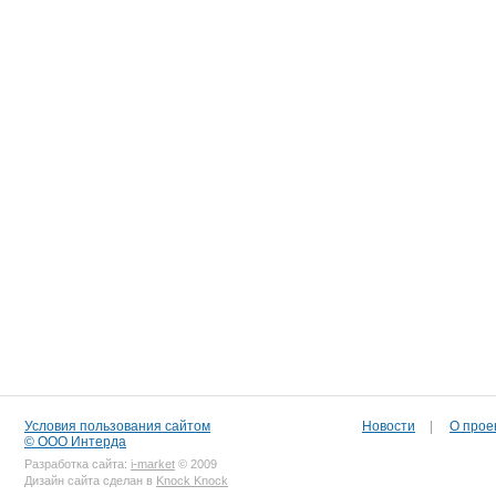
Условия пользования сайтом
Новости
|
О прое
© ООО Интерда
Разработка сайта:
i-market
© 2009
Дизайн сайта сделан в
Knock Knock