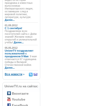
видео об истории
праздника и известных
выпускниках
Императорского лицея,
оставивших след в
мировой политике,
литературе, культуре.
Далее...
01.09.2012
C 1 сентября!
Поздравляем всех
посетителей сайта с Днём
знаний! Желаем новых
открытий и увлекательной
учёбы!
Далее...
05.05.2012
UniverTV поздравляет
пользователей с
праздником 9 Мая
9 мая
отмечается 67 годовщина
победы в Великой
Отечественной войне.
Далее...
Все новости
»
UniverTV.ru на сайтах:
Вконтакте
Youtube
FaceBook