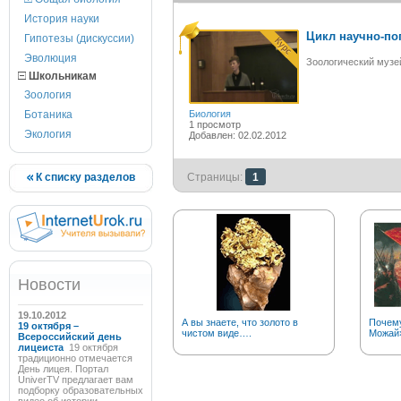
История науки
Цикл научно-по
Гипотезы (дискуссии)
Эволюция
Зоологический музе
Школьникам
Зоология
Ботаника
Биология
1 просмотр
Экология
Добавлен: 02.02.2012
К списку разделов
Страницы:
1
Новости
19.10.2012
А вы знаете, что золото в
Почему
19 октября –
чистом виде….
Можай
Всероссийский день
лицеиста
19 октября
традиционно отмечается
День лицея. Портал
UniverTV предлагает вам
подборку образовательных