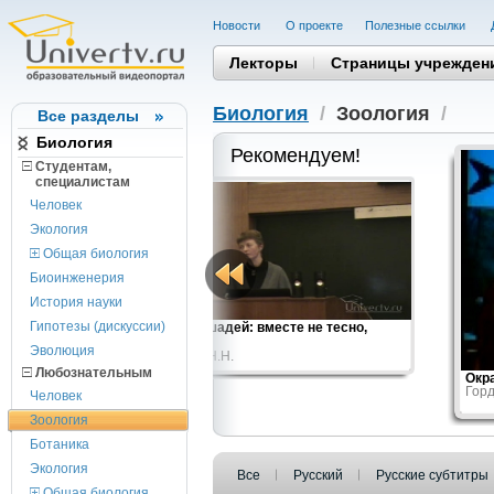
Новости
О проекте
Полезные cсылки
Лекторы
Страницы учрежден
Биология
/
Зоология
/
Все разделы
Биология
Рекомендуем!
Студентам,
cпециалистам
Человек
Экология
Общая биология
Биоинженерия
История науки
Гипотезы (дискуссии)
Жизнь лошадей: вместе не тесно,
врозь —...
Эволюция
Спасская Н.Н.
Любознательным
Окр
Горд
Человек
Зоология
Ботаника
Экология
Все
Русский
Русские субтитры
Общая биология