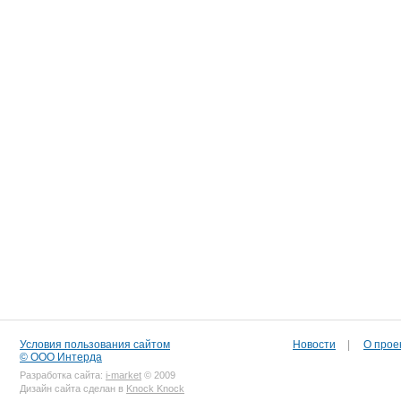
Условия пользования сайтом
Новости
|
О прое
© ООО Интерда
Разработка сайта:
i-market
© 2009
Дизайн сайта сделан в
Knock Knock