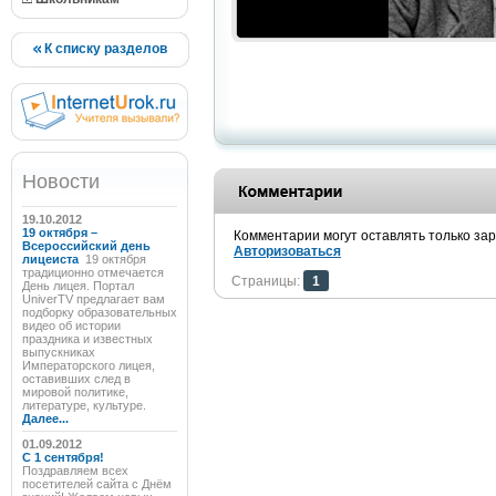
К списку разделов
Новости
19.10.2012
19 октября –
Комментарии могут оставлять только за
Всероссийский день
Авторизоваться
лицеиста
19 октября
традиционно отмечается
Страницы:
1
День лицея. Портал
UniverTV предлагает вам
подборку образовательных
видео об истории
праздника и известных
выпускниках
Императорского лицея,
оставивших след в
мировой политике,
литературе, культуре.
Далее...
01.09.2012
C 1 сентября!
Поздравляем всех
посетителей сайта с Днём