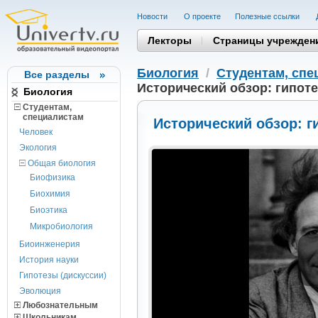
Новости
О проекте
Полезные cсылки
Лекторы
Страницы учрежден
Биология
/
Студентам, cпе
Все разделы
Исторический обзор: гипот
Биология
Студентам,
cпециалистам
Исторический обзор: г
Человек
Экология
Общая биология
Биофизика
Биохимия
Биоэтика
Микробиология
Биоинженерия
История науки
Гипотезы (дискуссии)
Эволюция
Любознательным
Школьникам