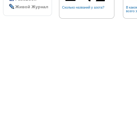
Живой Журнал
Сколько названий у азота?
В како
всего 