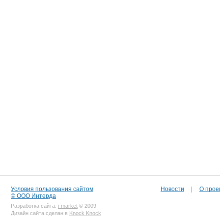
Условия пользования сайтом
Новости
|
О прое
© ООО Интерда
Разработка сайта:
i-market
© 2009
Дизайн сайта сделан в
Knock Knock