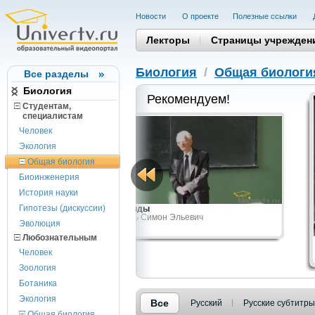
Новости
О проекте
Полезные cсылки
Лекторы
Страницы учрежден
Биология
/
Общая биологи
Все разделы
Биология
Рекомендуем!
Студентам,
cпециалистам
Человек
Экология
Общая биология
Биоинженерия
История науки
Гипотезы (дискуссии)
Пептиды
ч
Шноль Симон Эльевич
Эволюция
Любознательным
Человек
Зоология
Ботаника
Экология
Все
Русский
Русские субтитры
Общая биология