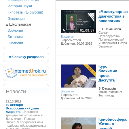
История науки
«Молекулярная
Гипотезы (дискуссии)
диагностика в
Эволюция
онкологии»
Школьникам
Е. Н. Имянитов
Зоология
01:09:57
Санкт-
Петербургский
Ботаника
Биология
Политехнический
5 просмотров
Экология
Университет Петра
Добавлен: 30.07.2015
Великого
К списку разделов
Курс
биохимии
проф.
Дасгупта
S. Dasgupta
Новости
Биология
Indian Institute of
1 просмотр
Technology
Добавлен: 24.02.2010
19.10.2012
19 октября –
Всероссийский день
лицеиста
19 октября
традиционно отмечается
День лицея. Портал
Криобиосфера:
UniverTV предлагает вам
Жизнь в
подборку образовательных
вечной