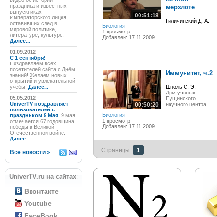
видео об истории
праздника и известных
мерзлоте
выпускниках
00:51:18
Императорского лицея,
Гиличинский Д. А.
оставивших след в
Биология
мировой политике,
1 просмотр
литературе, культуре.
Добавлен: 17.11.2009
Далее...
01.09.2012
C 1 сентября!
Поздравляем всех
посетителей сайта с Днём
Иммунитет, ч.2
знаний! Желаем новых
открытий и увлекательной
учёбы!
Далее...
Шноль C. Э.
Дом ученых
05.05.2012
Пущинского
UniverTV поздравляет
00:50:20
научного центра
пользователей с
Биология
праздником 9 Мая
9 мая
1 просмотр
отмечается 67 годовщина
Добавлен: 17.11.2009
победы в Великой
Отечественной войне.
Далее...
Страницы:
1
Все новости
»
UniverTV.ru на сайтах:
Вконтакте
Youtube
FaceBook