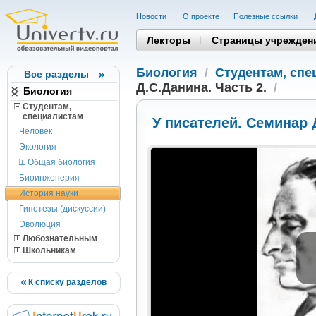
Новости
О проекте
Полезные cсылки
Лекторы
Страницы учрежден
Биология
/
Студентам, cпе
Все разделы
Д.С.Данина. Часть 2.
/
Биология
Студентам,
cпециалистам
У писателей. Семинар Д
Человек
Экология
Общая биология
Биоинженерия
История науки
Гипотезы (дискуссии)
Эволюция
Любознательным
Школьникам
К списку разделов