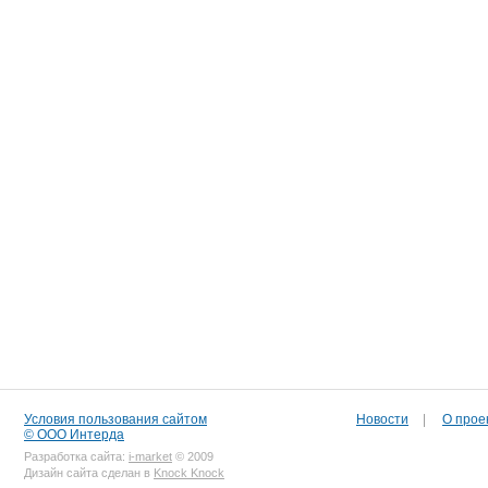
Условия пользования сайтом
Новости
|
О прое
© ООО Интерда
Разработка сайта:
i-market
© 2009
Дизайн сайта сделан в
Knock Knock