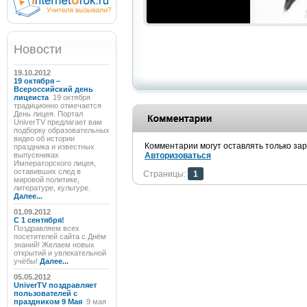
Новости
19.10.2012
19 октября –
Всероссийский день
лицеиста
19 октября
традиционно отмечается
День лицея. Портал
UniverTV предлагает вам
подборку образовательных
видео об истории
Комментарии могут оставлять только за
праздника и известных
выпускниках
Авторизоваться
Императорского лицея,
оставивших след в
Страницы:
1
мировой политике,
литературе, культуре.
Далее...
01.09.2012
C 1 сентября!
Поздравляем всех
посетителей сайта с Днём
знаний! Желаем новых
открытий и увлекательной
учёбы!
Далее...
05.05.2012
UniverTV поздравляет
пользователей с
праздником 9 Мая
9 мая