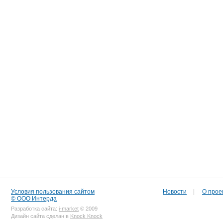
Условия пользования сайтом
Новости
|
О прое
© ООО Интерда
Разработка сайта:
i-market
© 2009
Дизайн сайта сделан в
Knock Knock