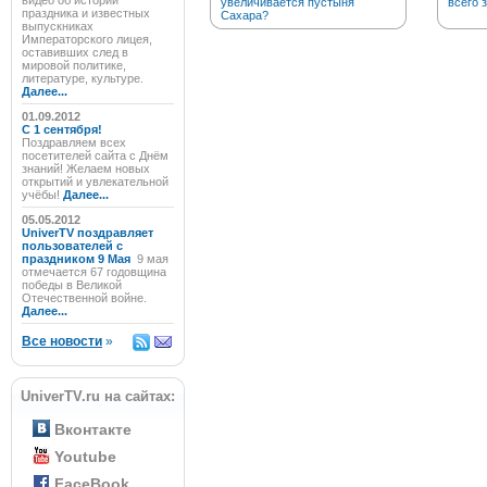
видео об истории
увеличивается пустыня
всего 
праздника и известных
Сахара?
выпускниках
Императорского лицея,
оставивших след в
мировой политике,
литературе, культуре.
Далее...
01.09.2012
C 1 сентября!
Поздравляем всех
посетителей сайта с Днём
знаний! Желаем новых
открытий и увлекательной
учёбы!
Далее...
05.05.2012
UniverTV поздравляет
пользователей с
праздником 9 Мая
9 мая
отмечается 67 годовщина
победы в Великой
Отечественной войне.
Далее...
Все новости
»
UniverTV.ru на сайтах:
Вконтакте
Youtube
FaceBook