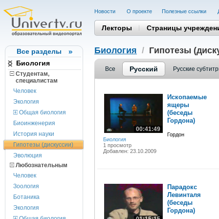
Новости
О проекте
Полезные cсылки
Лекторы
Страницы учрежден
Биология
/
Гипотезы (диск
Все разделы
Биология
Русский
Все
Русские субтит
Студентам,
cпециалистам
Человек
Ископаемые
Экология
ящеры
Общая биология
(беседы
Гордона)
Биоинженерия
00:41:49
История науки
Гордон
Биология
Гипотезы (дискуссии)
1 просмотр
Добавлен: 23.10.2009
Эволюция
Любознательным
Человек
Зоология
Парадокс
Левинталя
Ботаника
(беседы
Экология
Гордона)
Общая биология