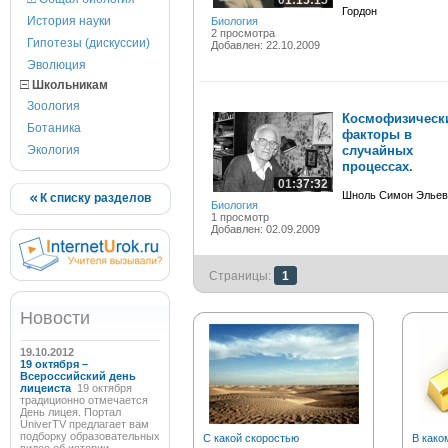
01:15:15
Гордон
История науки
Биология
2 просмотра
Гипотезы (дискуссии)
Добавлен: 22.10.2009
Эволюция
Школьникам
Зоология
Космофизическ
Ботаника
факторы в
Экология
случайных
процессах.
01:37:32
Шноль Симон Эльев
К списку разделов
Биология
1 просмотр
Добавлен: 02.09.2009
Страницы:
1
Новости
19.10.2012
19 октября –
Всероссийский день
лицеиста
19 октября
традиционно отмечается
День лицея. Портал
UniverTV предлагает вам
подборку образовательных
С какой скоростью
В како