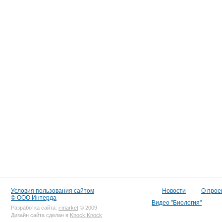
Условия пользования сайтом
Новости
|
О прое
© ООО Интерда
Видео "Биология"
Разработка сайта:
i-market
© 2009
Дизайн сайта сделан в
Knock Knock