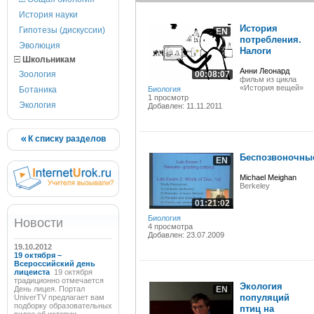
История науки
История
Гипотезы (дискуссии)
EN
потребления.
Эволюция
Налоги
Школьникам
Анни Леонард
Зоология
00:08:07
фильм из цикла
«История вещей»
Ботаника
Биология
1 просмотр
Экология
Добавлен: 11.11.2011
К списку разделов
Беспозвоночны
EN
Michael Meighan
Berkeley
01:21:02
Биология
Новости
4 просмотра
Добавлен: 23.07.2009
19.10.2012
19 октября –
Всероссийский день
лицеиста
19 октября
традиционно отмечается
Экология
День лицея. Портал
EN
популяций
UniverTV предлагает вам
подборку образовательных
птиц на