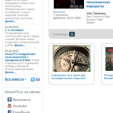
видео об истории
тихоокеанских
праздника и известных
маршрутах
выпускниках
00:22:32
Императорского лицея,
Биология
оставивших след в
John Takekawa
1 просмотр
мировой политике,
San Francisco Bay
Добавлен: 06.07.2009
литературе, культуре.
Estuary Field
Далее...
Station
01.09.2012
C 1 сентября!
Поздравляем всех
Страницы:
1
посетителей сайта с Днём
знаний! Желаем новых
открытий и увлекательной
учёбы!
Далее...
05.05.2012
UniverTV поздравляет
пользователей с
праздником 9 Мая
9 мая
отмечается 67 годовщина
победы в Великой
Отечественной войне.
Далее...
Совершают ли в наши дни
Почему
географические открытия?
Можай
Все новости
»
UniverTV.ru на сайтах:
Вконтакте
Youtube
FaceBook