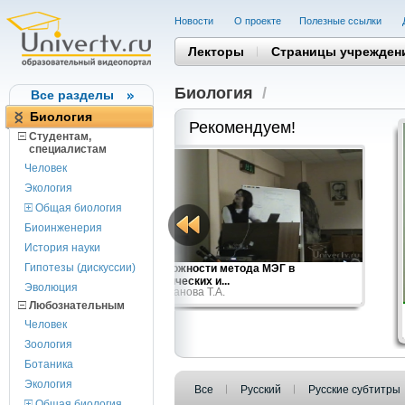
Новости
О проекте
Полезные cсылки
Лекторы
Страницы учрежден
Биология
/
Все разделы
Биология
Рекомендуем!
Студентам,
cпециалистам
Человек
Экология
Общая биология
Биоинженерия
История науки
Гипотезы (дискуссии)
дик
Возможности метода МЭГ в
клинических и...
Эволюция
Строганова Т.А.
Любознательным
Человек
Зоология
Ботаника
Экология
Все
Русский
Русские субтитры
Общая биология