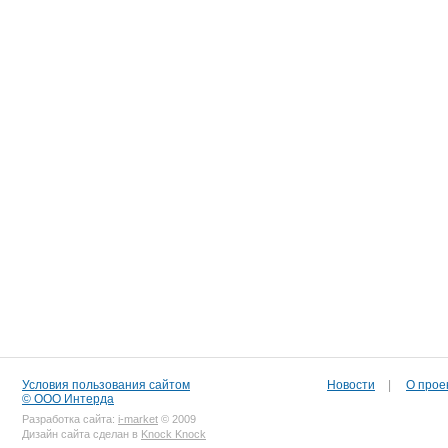
Условия пользования сайтом
Новости
|
О прое
© ООО Интерда
Разработка сайта:
i-market
© 2009
Дизайн сайта сделан в
Knock Knock